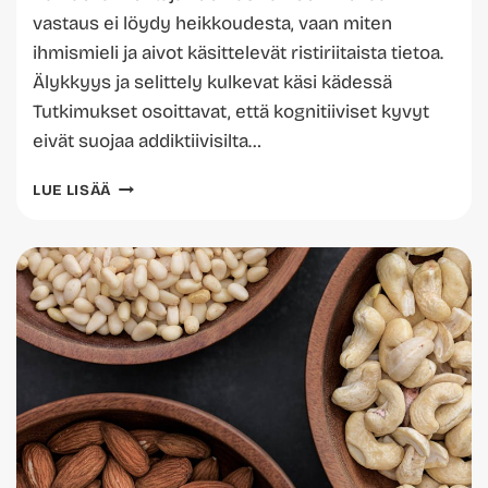
vastaus ei löydy heikkoudesta, vaan miten
ihmismieli ja aivot käsittelevät ristiriitaista tietoa.
Älykkyys ja selittely kulkevat käsi kädessä
Tutkimukset osoittavat, että kognitiiviset kyvyt
eivät suojaa addiktiivisilta…
RATIONALISOINTI
LUE LISÄÄ
ON
ONGELMAJUOMISEN
MOOTTORI