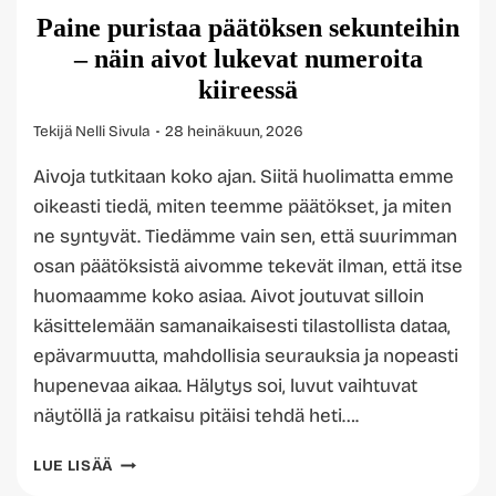
Paine puristaa päätöksen sekunteihin
– näin aivot lukevat numeroita
kiireessä
Tekijä
Nelli Sivula
28 heinäkuun, 2026
Aivoja tutkitaan koko ajan. Siitä huolimatta emme
oikeasti tiedä, miten teemme päätökset, ja miten
ne syntyvät. Tiedämme vain sen, että suurimman
osan päätöksistä aivomme tekevät ilman, että itse
huomaamme koko asiaa. Aivot joutuvat silloin
käsittelemään samanaikaisesti tilastollista dataa,
epävarmuutta, mahdollisia seurauksia ja nopeasti
hupenevaa aikaa. Hälytys soi, luvut vaihtuvat
näytöllä ja ratkaisu pitäisi tehdä heti….
PAINE
LUE LISÄÄ
PURISTAA