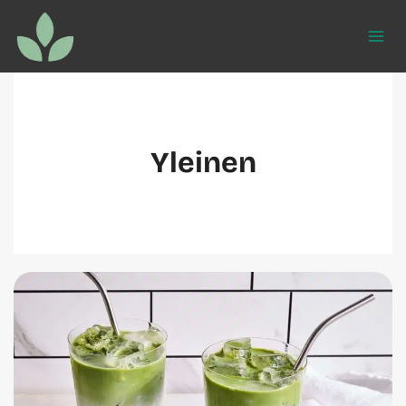
Siirry
sisältöön
Yleinen