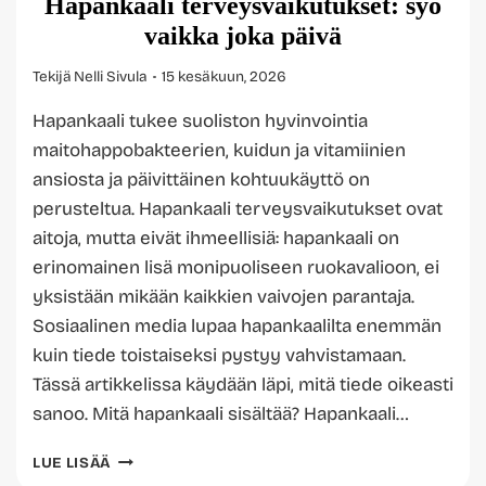
Hapankaali terveysvaikutukset: syö
vaikka joka päivä
Tekijä
Nelli Sivula
15 kesäkuun, 2026
Hapankaali tukee suoliston hyvinvointia
maitohappobakteerien, kuidun ja vitamiinien
ansiosta ja päivittäinen kohtuukäyttö on
perusteltua. Hapankaali terveysvaikutukset ovat
aitoja, mutta eivät ihmeellisiä: hapankaali on
erinomainen lisä monipuoliseen ruokavalioon, ei
yksistään mikään kaikkien vaivojen parantaja.
Sosiaalinen media lupaa hapankaalilta enemmän
kuin tiede toistaiseksi pystyy vahvistamaan.
Tässä artikkelissa käydään läpi, mitä tiede oikeasti
sanoo. Mitä hapankaali sisältää? Hapankaali…
HAPANKAALI
LUE LISÄÄ
TERVEYSVAIKUTUKSET: