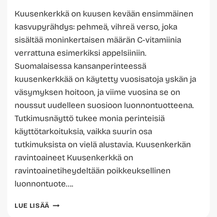
Kuusenkerkkä on kuusen kevään ensimmäinen
kasvupyrähdys: pehmeä, vihreä verso, joka
sisältää moninkertaisen määrän C-vitamiinia
verrattuna esimerkiksi appelsiiniin.
Suomalaisessa kansanperinteessä
kuusenkerkkää on käytetty vuosisatoja yskän ja
väsymyksen hoitoon, ja viime vuosina se on
noussut uudelleen suosioon luonnontuotteena.
Tutkimusnäyttö tukee monia perinteisiä
käyttötarkoituksia, vaikka suurin osa
tutkimuksista on vielä alustavia. Kuusenkerkän
ravintoaineet Kuusenkerkkä on
ravintoainetiheydeltään poikkeuksellinen
luonnontuote….
KUUSENKERKKÄ
LUE LISÄÄ
TERVEYSVAIKUTUKSET