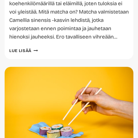
koehenkilömäärillä tai eläimillä, joten tuloksia ei
voi yleistää. Mitä matcha on? Matcha valmistetaan
Camellia sinensis -kasvin lehdistä, jotka
varjostetaan ennen poimintaa ja jauhetaan
hienoksi jauheeksi. Ero tavalliseen vihreään…
MATCHAN
LUE LISÄÄ
TERVEYSVAIKUTUKSET
–
RUNSAASTI
ANTIOKSIDANTTEJA