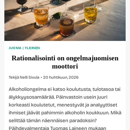
JUOMA
|
YLEINEN
Rationalisointi on ongelmajuomisen
moottori
Tekijä
Nelli Sivula
20 huhtikuun, 2026
Alkoholiongelma ei katso koulutusta, tulotasoa tai
älykkyysosamäärää. Päinvastoin usein juuri
korkeasti koulutetut, menestyvät ja analyyttiset
ihmiset jäävät pahimmin alkoholin koukkuun. Mikä
selittää tämän näennäisen paradoksin?
Päihdevalmentaja Tuomas Laineen mukaan