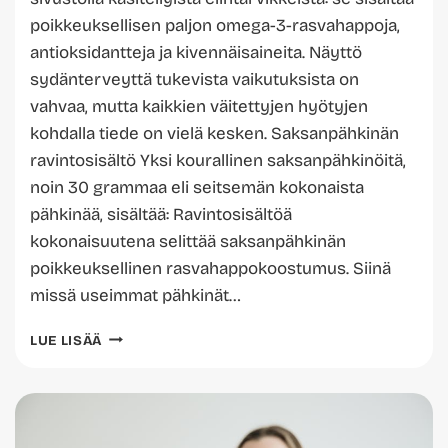
poikkeuksellisen paljon omega-3-rasvahappoja,
antioksidantteja ja kivennäisaineita. Näyttö
sydänterveyttä tukevista vaikutuksista on
vahvaa, mutta kaikkien väitettyjen hyötyjen
kohdalla tiede on vielä kesken. Saksanpähkinän
ravintosisältö Yksi kourallinen saksanpähkinöitä,
noin 30 grammaa eli seitsemän kokonaista
pähkinää, sisältää: Ravintosisältöä
kokonaisuutena selittää saksanpähkinän
poikkeuksellinen rasvahappokoostumus. Siinä
missä useimmat pähkinät…
SAKSANPÄHKINÄ
LUE LISÄÄ
–
TERVEYS,
RAVINTOSISÄLTÖ
JA
HAITAT