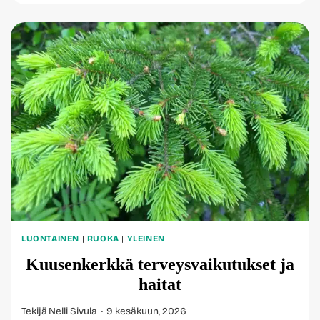
SYÖ
VAIKKA
JOKA
PÄIVÄ
LUONTAINEN
|
RUOKA
|
YLEINEN
Kuusenkerkkä terveysvaikutukset ja
haitat
Tekijä
Nelli Sivula
9 kesäkuun, 2026