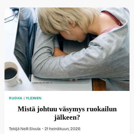
PÄÄTÖKSEN
SEKUNTEIHIN
–
NÄIN
AIVOT
LUKEVAT
NUMEROITA
KIIREESSÄ
RUOKA
|
YLEINEN
Mistä johtuu väsymys ruokailun
jälkeen?
Tekijä
Nelli Sivula
21 heinäkuun, 2026