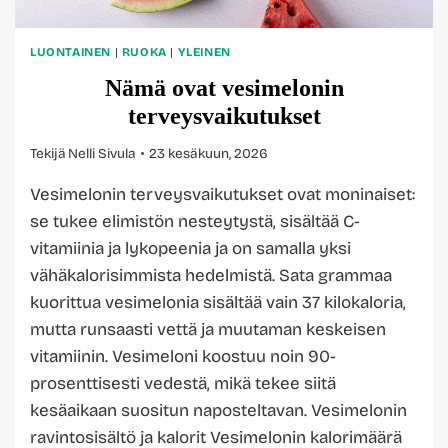
LUONTAINEN
|
RUOKA
|
YLEINEN
Nämä ovat vesimelonin
terveysvaikutukset
Tekijä
Nelli Sivula
23 kesäkuun, 2026
Vesimelonin terveysvaikutukset ovat moninaiset:
se tukee elimistön nesteytystä, sisältää C-
vitamiinia ja lykopeenia ja on samalla yksi
vähäkalorisimmista hedelmistä. Sata grammaa
kuorittua vesimelonia sisältää vain 37 kilokaloria,
mutta runsaasti vettä ja muutaman keskeisen
vitamiinin. Vesimeloni koostuu noin 90-
prosenttisesti vedestä, mikä tekee siitä
kesäaikaan suositun naposteltavan. Vesimelonin
ravintosisältö ja kalorit Vesimelonin kalorimäärä