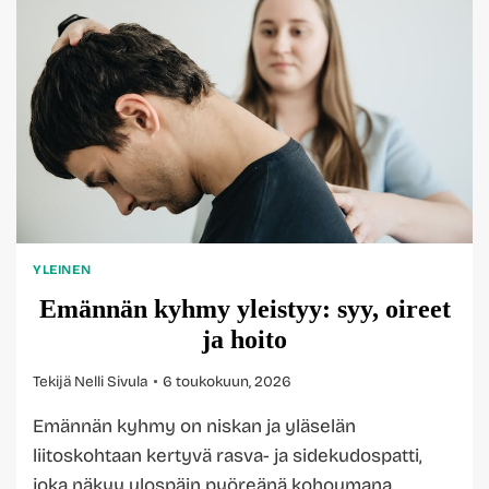
YLEINEN
Emännän kyhmy yleistyy: syy, oireet
ja hoito
Tekijä
Nelli Sivula
6 toukokuun, 2026
Emännän kyhmy on niskan ja yläselän
liitoskohtaan kertyvä rasva- ja sidekudospatti,
joka näkyy ulospäin pyöreänä kohoumana