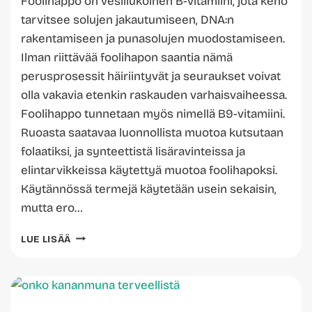
Foolihappo on vesiliukoinen B-vitamiini, jota keho
tarvitsee solujen jakautumiseen, DNA:n
rakentamiseen ja punasolujen muodostamiseen.
Ilman riittävää foolihapon saantia nämä
perusprosessit häiriintyvät ja seuraukset voivat
olla vakavia etenkin raskauden varhaisvaiheessa.
Foolihappo tunnetaan myös nimellä B9-vitamiini.
Ruoasta saatavaa luonnollista muotoa kutsutaan
folaatiksi, ja synteettistä lisäravinteissa ja
elintarvikkeissa käytettyä muotoa foolihapoksi.
Käytännössä termejä käytetään usein sekaisin,
mutta ero…
FOOLIHAPPO:
LUE LISÄÄ
MITÄ
SE
ON
JA
MIHIN