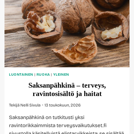
LUONTAINEN
|
RUOKA
|
YLEINEN
Saksanpähkinä – terveys,
ravintosisältö ja haitat
Tekijä
Nelli Sivula
13 toukokuun, 2026
Saksanpähkinä on tutkitusti yksi
ravintorikkaimmista terveysvaikutukset.fi
sivustolla käsitellyistä elintarvikkeista: se sisältää