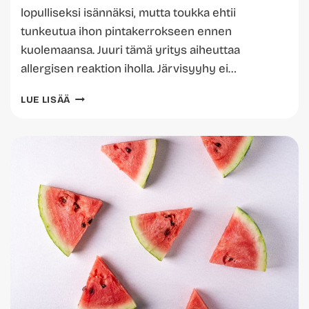
lopulliseksi isännäksi, mutta toukka ehtii
tunkeutua ihon pintakerrokseen ennen
kuolemaansa. Juuri tämä yritys aiheuttaa
allergisen reaktion iholla. Järvisyyhy ei…
JÄRVISYYHY
LUE LISÄÄ
OIREET,
HOITO
JA
KESTO