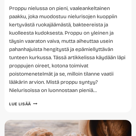
Proppu nielussa on pieni, vaaleankeltainen
paakku, joka muodostuu nielurisojen kuoppiin
kertyvästä ruokajäämästä, bakteereista ja
kuolleesta kudoksesta. Proppu on yleinen ja
täysin vaaraton vaiva, mutta aiheuttaa usein
pahanhajuista hengitystä ja epämiellyttävän
tunteen kurkussa. Tässä artikkelissa käydään läpi
proppujen oireet, kotona toimivat
poistomenetelmät ja se, milloin tilanne vaatii
lääkärin arvion. Mistä proppu syntyy?
Nielurisoissa on luonnostaan pieniä…
PROPPU
LUE LISÄÄ
NIELUSSA
–
OIREET
JA
POISTAMINEN