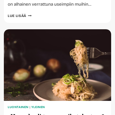
on alhainen verrattuna useimpiin muihin…
NÄMÄ
LUE LISÄÄ
OVAT
VESIMELONIN
TERVEYSVAIKUTUKSET
LUONTAINEN
|
YLEINEN