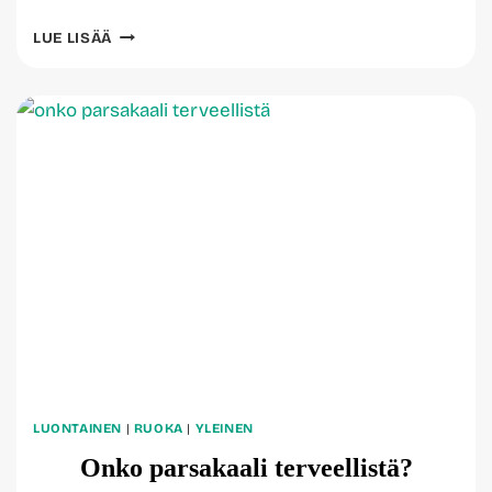
AVOKADON
LUE LISÄÄ
RAVINTOSISÄLTÖ,
KALORIT
JA
VAIKUTUKSET
LUONTAINEN
|
RUOKA
|
YLEINEN
Onko parsakaali terveellistä?