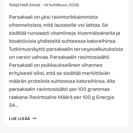
Tekijä
Nelli Sivula
14 huhtikuun, 2026
Parsakaali on yksi ravintorikkaimmista
vihanneksista, mitä lautaselle voi laittaa. Se
sisältää runsaasti vitamiineja, kivennäisaineita ja
bioaktiivisia yhdisteitä suhteessa kaloreihinsa.
Tutkimusnäyttö parsakaalin terveysvaikutuksista
on varsin vahvaa. Parsakaalin ravintosisältö
Parsakaali on poikkeuksellinen vihannes
erityisesti siksi, että se sisältää merkittävän
määrän proteiinia suhteessa kaloreihinsa. Alla
parsakaalin ravintosisältö per 100 grammaa
raakana: Ravintoaine Määrä per 100 g Energia
34…
ONKO
LUE LISÄÄ
PARSAKAALI
TERVEELLISTÄ?