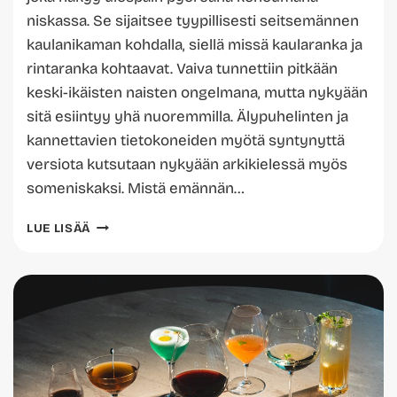
niskassa. Se sijaitsee tyypillisesti seitsemännen
kaulanikaman kohdalla, siellä missä kaularanka ja
rintaranka kohtaavat. Vaiva tunnettiin pitkään
keski-ikäisten naisten ongelmana, mutta nykyään
sitä esiintyy yhä nuoremmilla. Älypuhelinten ja
kannettavien tietokoneiden myötä syntynyttä
versiota kutsutaan nykyään arkikielessä myös
someniskaksi. Mistä emännän…
EMÄNNÄN
LUE LISÄÄ
KYHMY
YLEISTYY:
SYY,
OIREET
JA
HOITO