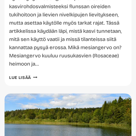
kasvirohdosvalmisteeksi flunssan oireiden
tukihoitoon ja lievien nivelkipujen lievitykseen,
mutta asettaa käytölle myös tarkat rajat. Tässä
artikkelissa käydään läpi, mistä kasvi tunnetaan,
mitä sen käyttö vaatii ja missä tilanteissa siitä
kannattaa pysyä erossa. Mikä mesiangervo on?
Mesiangervo kuuluu ruusukasvien (Rosaceae)
heimoon ja…
MESIANGERVO:
LUE LISÄÄ
TERVEYSVAIKUTUKSET
JA
KÄYTTÖ