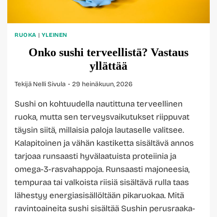
RUOKA
|
YLEINEN
Onko sushi terveellistä? Vastaus
yllättää
Tekijä
Nelli Sivula
29 heinäkuun, 2026
Sushi on kohtuudella nautittuna terveellinen
ruoka, mutta sen terveysvaikutukset riippuvat
täysin siitä, millaisia paloja lautaselle valitsee.
Kalapitoinen ja vähän kastiketta sisältävä annos
tarjoaa runsaasti hyvälaatuista proteiinia ja
omega-3-rasvahappoja. Runsaasti majoneesia,
tempuraa tai valkoista riisiä sisältävä rulla taas
lähestyy energiasisällöltään pikaruokaa. Mitä
ravintoaineita sushi sisältää Sushin perusraaka-