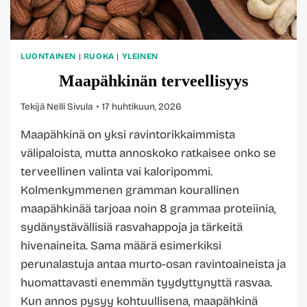
LUONTAINEN
|
RUOKA
|
YLEINEN
Maapähkinän terveellisyys
Tekijä
Nelli Sivula
17 huhtikuun, 2026
Maapähkinä on yksi ravintorikkaimmista
välipaloista, mutta annoskoko ratkaisee onko se
terveellinen valinta vai kaloripommi.
Kolmenkymmenen gramman kourallinen
maapähkinää tarjoaa noin 8 grammaa proteiinia,
sydänystävällisiä rasvahappoja ja tärkeitä
hivenaineita. Sama määrä esimerkiksi
perunalastuja antaa murto-osan ravintoaineista ja
huomattavasti enemmän tyydyttynyttä rasvaa.
Kun annos pysyy kohtuullisena, maapähkinä