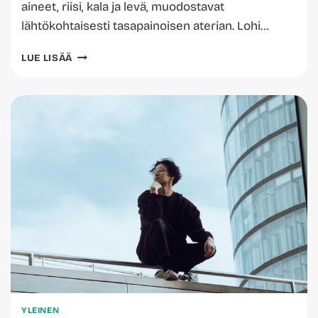
aineet, riisi, kala ja levä, muodostavat
lähtökohtaisesti tasapainoisen aterian. Lohi…
ONKO
LUE LISÄÄ
SUSHI
TERVEELLISTÄ?
VASTAUS
YLLÄTTÄÄ
YLEINEN