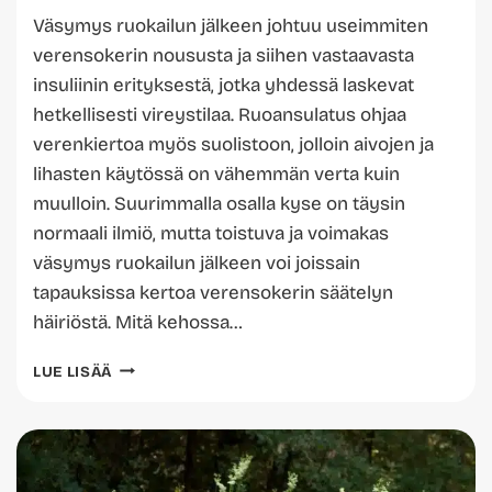
Väsymys ruokailun jälkeen johtuu useimmiten
verensokerin noususta ja siihen vastaavasta
insuliinin erityksestä, jotka yhdessä laskevat
hetkellisesti vireystilaa. Ruoansulatus ohjaa
verenkiertoa myös suolistoon, jolloin aivojen ja
lihasten käytössä on vähemmän verta kuin
muulloin. Suurimmalla osalla kyse on täysin
normaali ilmiö, mutta toistuva ja voimakas
väsymys ruokailun jälkeen voi joissain
tapauksissa kertoa verensokerin säätelyn
häiriöstä. Mitä kehossa…
MISTÄ
LUE LISÄÄ
JOHTUU
VÄSYMYS
RUOKAILUN
JÄLKEEN?