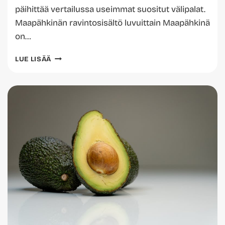
päihittää vertailussa useimmat suositut välipalat.
Maapähkinän ravintosisältö luvuittain Maapähkinä
on…
MAAPÄHKINÄN
LUE LISÄÄ
TERVEELLISYYS