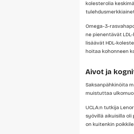
kolesterolia keskimä
tulehdusmerkkiainett
Omega-3-rasvahapot j
ne pienentävät LDL-h
lisäävät HDL-koleste
hoitaa kohonneen ko
Aivot ja kogni
Saksanpähkinöita mar
muistuttaa ulkomuodo
UCLA:n tutkija Leno
syövillä aikuisilla 
on kuitenkin poikki