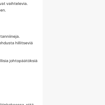
vat vaihtelevia.
een.
tanniineja.
ehdusta hillitseviä
lisia johtopäätöksiä
eläinkokeessa, että