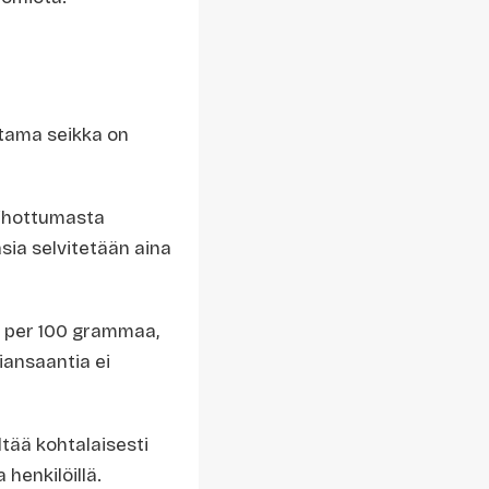
utama seikka on
sihottumasta
sia selvitetään aina
l per 100 grammaa,
giansaantia ei
ltää kohtalaisesti
 henkilöillä.