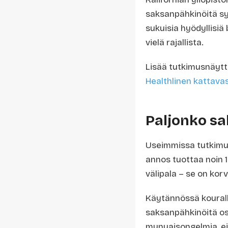
saksanpähkinöitä sy
sukuisia hyödyllisiä
vielä rajallista.
Lisää tutkimusnäytt
Healthlinen kattava
Paljonko sa
Useimmissa tutkimu
annos tuottaa noin 1
välipala – se on kor
Käytännössä kouralli
saksanpähkinöitä osa
munuaisongelmia, ei