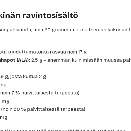
inän ravintosisältö
sanpähkinöitä, noin 30 grammaa eli seitsemän kokonaista
l
osta tyydyttymätöntä rasvaa noin 17 g
hapot (ALA):
2,5 g – enemmän kuin missään muussa pä
9 g, josta kuitua 2 g
 mg
noin 7 % päivittäisestä tarpeesta)
 mg
(noin 50 % päivittäisestä tarpeesta)
 mg