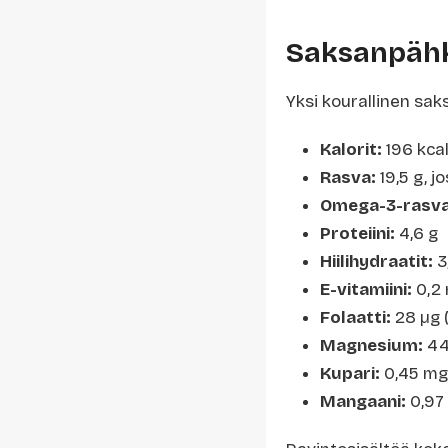
Saksanpähk
Yksi kourallinen sak
Kalorit:
196 kca
Rasva:
19,5 g, j
Omega-3-rasva
Proteiini:
4,6 g
Hiilihydraatit:
3,
E-vitamiini:
0,2
Folaatti:
28 µg (
Magnesium:
44
Kupari:
0,45 mg 
Mangaani:
0,97