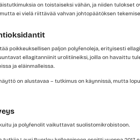
täistutkimuksia on toistaiseksi vähän, ja niiden tulokset o
mutta ei vielä riittävää vahvan johtopäätöksen tekemis
ntioksidantit
ä poikkeuksellisen paljon polyfenoleja, erityisesti ellagi
ntavat ellagitanniinit urolitiineiksi, joilla on havaittu tul
issa ja eläinmalleissa.
näyttö on alustavaa – tutkimus on käynnissä, mutta lopul
veys
itu ja polyfenolit vaikuttavat suolistomikrobistoon.
on tutkija Lauri Byerley kollegoineen osoitti vuonna 2017 