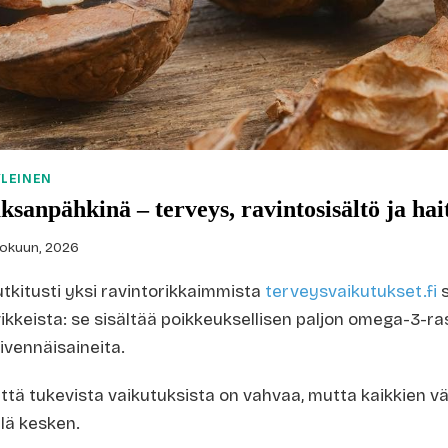
YLEINEN
ksanpähkinä – terveys, ravintosisältö ja hai
kokuun, 2026
tkitusti yksi ravintorikkaimmista
terveysvaikutukset.fi
s
rvikkeista: se sisältää poikkeuksellisen paljon omega-3-r
kivennäisaineita.
tä tukevista vaikutuksista on vahvaa, mutta kaikkien vä
elä kesken.