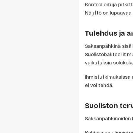
Kontrolloituja pitkit
Näyttö on lupaavaa 
Tulehdus ja a
Saksanpähkinä sisältä
Suolistobakteerit muu
vaikutuksia solukoke
Ihmistutkimuksissa 
ei voi tehdä.
Suoliston ter
Saksanpähkinöiden ku
Kalifornian yliopist