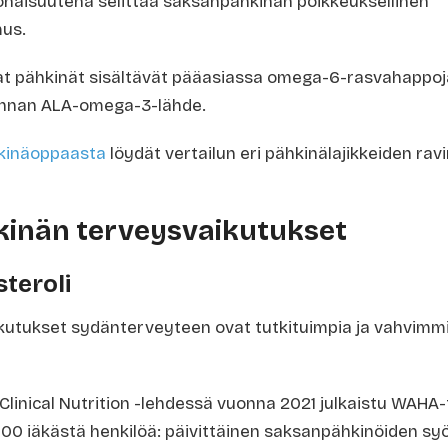
onaisuutena selittää saksanpähkinän poikkeuksellinen
us.
at pähkinät sisältävät pääasiassa omega-6-rasvahappoj
unnan ALA-omega-3-lähde.
hkinäoppaasta
löydät vertailun eri pähkinälajikkeiden rav
inän terveysvaikutukset
steroli
kutukset sydänterveyteen ovat tutkituimpia ja vahvimm
Clinical Nutrition -lehdessä vuonna 2021 julkaistu WAHA-
700 iäkästä henkilöä: päivittäinen saksanpähkinöiden syö