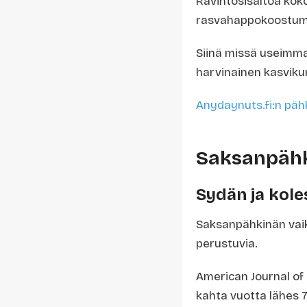
Ravintosisältöä kok
rasvahappokoostum
Siinä missä useimm
harvinainen kasvik
Anydaynuts.fi:n pä
Saksanpähk
Sydän ja kole
Saksanpähkinän vai
perustuvia.
American Journal of 
kahta vuotta lähes 