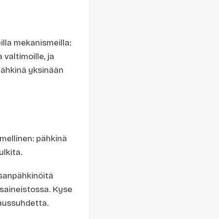
illa mekanismeilla:
valtimoille, ja
npähkinä yksinään
imellinen: pähkinä
lkita.
ksanpähkinöitä
usaineistossa. Kyse
raussuhdetta.