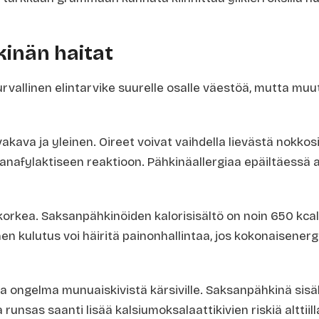
inän haitat
rvallinen elintarvike suurelle osalle väestöä, mutta mu
akava ja yleinen. Oireet voivat vaihdella lievästä nokko
nafylaktiseen reaktioon. Pähkinäallergiaa epäiltäessä a
orkea. Saksanpähkinöiden kalorisisältö on noin 650 kca
inen kulutus voi häiritä painonhallintaa, jos kokonaisener
la ongelma munuaiskivistä kärsiville. Saksanpähkinä sisä
runsas saanti lisää kalsiumoksalaattikivien riskiä alttiilla