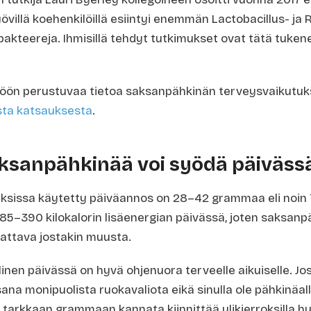
övillä koehenkilöillä esiintyi enemmän Lactobacillus- j
 bakteereja. Ihmisillä tehdyt tutkimukset ovat tätä tuke
öön perustuvaa tietoa saksanpähkinän terveysvaikutuks
sta katsauksesta
.
ksanpähkinää voi syödä päiväss
ksissa käytetty päiväannos on 28–42 grammaa eli noin 
85–390 kilokalorin lisäenergian päivässä, joten saksanpä
vattava jostakin muusta.
nen päivässä on hyvä ohjenuora terveelle aikuiselle. Jo
na monipuolista ruokavaliota eikä sinulla ole pähkinäall
 tarkkaan grammaan kannata kiinnittää ylikierroksilla h