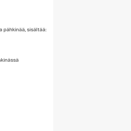
 pähkinää, sisältää:
hkinässä