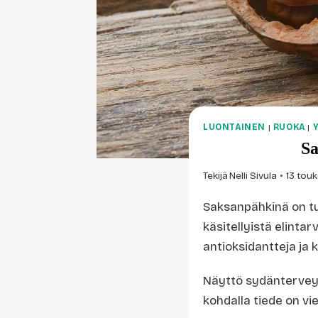
LUONTAINEN
|
RUOKA
|
Sa
Tekijä
Nelli Sivula
13 tou
Saksanpähkinä on tu
käsitellyistä elinta
antioksidantteja ja 
Näyttö sydänterveyt
kohdalla tiede on vi