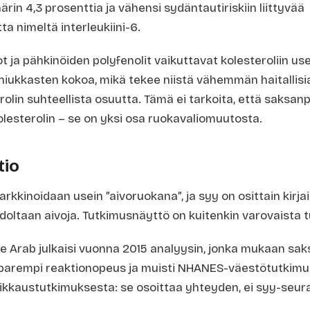
ärin 4,3 prosenttia ja vähensi sydäntautiriskiin liittyvää
a nimeltä interleukiini-6.
a pähkinöiden polyfenolit vaikuttavat kolesteroliin use
iukkasten kokoa, mikä tekee niistä vähemmän haitallisia 
rolin suhteellista osuutta. Tämä ei tarkoita, että saksa
lesterolin – se on yksi osa ruokavaliomuutosta.
tio
kkinoidaan usein ”aivoruokana”, ja syy on osittain kirja
ltaan aivoja. Tutkimusnäyttö on kuitenkin varovaista tu
re Arab julkaisi vuonna 2015 analyysin, jonka mukaan sa
oli parempi reaktionopeus ja muisti NHANES-väestötutkim
leikkaustutkimuksesta: se osoittaa yhteyden, ei syy-seu