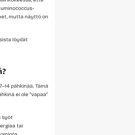
a Ruminococcus-
neet, mutta näyttö on
ista löydät
ä?
7–14 pähkinää. Tämä
hkinä ei ole ”vapaa”
s syöt
ergiaa tai
uomiota.