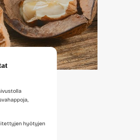
tat
ivustolla
asvahappoja,
itettyjen hyötyjen