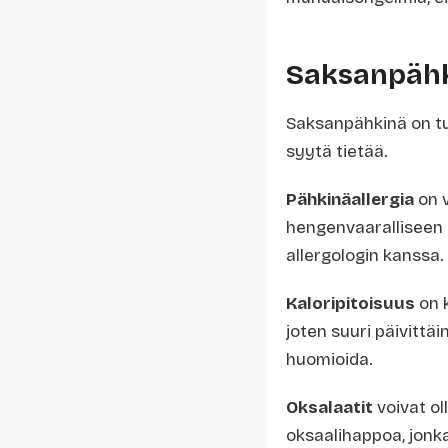
Saksanpähk
Saksanpähkinä on tu
syytä tietää.
Pähkinäallergia
on v
hengenvaaralliseen a
allergologin kanssa.
Kaloripitoisuus
on k
joten suuri päivittä
huomioida.
Oksalaatit
voivat ol
oksaalihappoa, jonka 