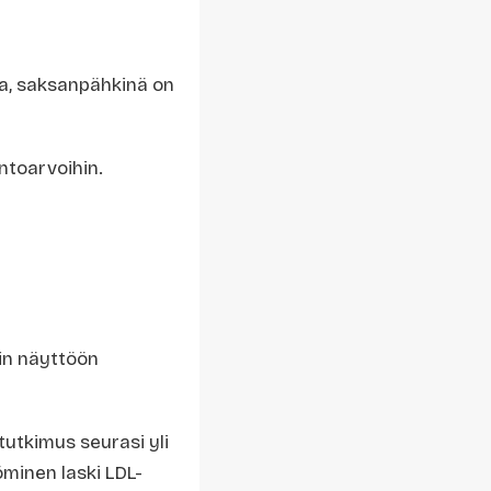
a, saksanpähkinä on
intoarvoihin.
in näyttöön
tutkimus seurasi yli
minen laski LDL-