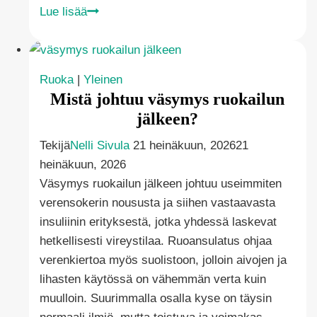
Onko
Lue lisää
sushi
terveellistä?
Vastaus
Ruoka
|
Yleinen
yllättää
Mistä johtuu väsymys ruokailun
jälkeen?
Tekijä
Nelli Sivula
21 heinäkuun, 2026
21
heinäkuun, 2026
Väsymys ruokailun jälkeen johtuu useimmiten
verensokerin noususta ja siihen vastaavasta
insuliinin erityksestä, jotka yhdessä laskevat
hetkellisesti vireystilaa. Ruoansulatus ohjaa
verenkiertoa myös suolistoon, jolloin aivojen ja
lihasten käytössä on vähemmän verta kuin
muulloin. Suurimmalla osalla kyse on täysin