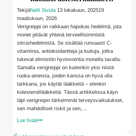
vyöruusuun?
Tekijä
Nelli Sivula
13 lokakuun, 2025
19
maaliskuun, 2026
Verigreippi on raikkaan hapokas hedelmä, jota
monet pitävät yhtenä terveellisimmistä
sitrushedelmistä. Se sisältää runsaasti C-
vitamiinia, antioksidantteja ja kuituja, jotka
tukevat elimistön hyvinvointia monella tavalla.
Samalla verigreippi on kuitenkin yksi niistä
ruoka-aineista, joiden kanssa on hyvä olla
tarkkana, jos käytät lääkkeitä – etenkin
kolesterolilääkkeitä. Tässä artikkelissa käyn
läpi verigreipin tärkeimmät terveysvaikutukset,
sen mahdolliset riskit ja sen,…
Verigreippi
Lue lisää
terveysvaikutukset