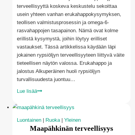
terveellisyyttä koskeva keskustelu sekoittaa
usein yhteen vanhan erukahappokysymyksen,
teollisen valmistusprosessin ja omega-6-
rasvahappojen tasapainon. Nämä ovat kolme
erillistä kysymystä, joihin löytyy erilliset
vastaukset. Tässä artikkelissa käydään läpi
jokainen rypsiöljyn terveellisyyteen liittyvä väite
tieteellisen näytön valossa. Erukahappo ja
jalostus Alkuperäinen huoli rypsiöljyn
turvallisuudesta juontuu…
Onko
Lue lisää
rypsiöljy
terveellistä?
Luontainen
|
Ruoka
|
Yleinen
Maapähkinän terveellisyys