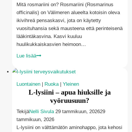
Mitä rosmariini on? Rosmariini (Rosmarinus
officinalis) on Välimeren alueelta kotoisin oleva
ikivihreä pensaskasvi, jota on käytetty
vuosituhansia sekä mausteena että perinteisenä
lääkintäkasvina. Kasvi kuuluu
huulikukkaiskasvien heimoon…
Rosmariinin
Lue lisää
terveysvaikutukset
–
tämän
Luontainen
|
Ruoka
|
Yleinen
hetken
L-lysiini – apua hiuksille ja
trendiyrtti
vyöruusuun?
Tekijä
Nelli Sivula
29 tammikuun, 2026
29
tammikuun, 2026
L-lysiini on välttämätön aminohappo, jota kehosi