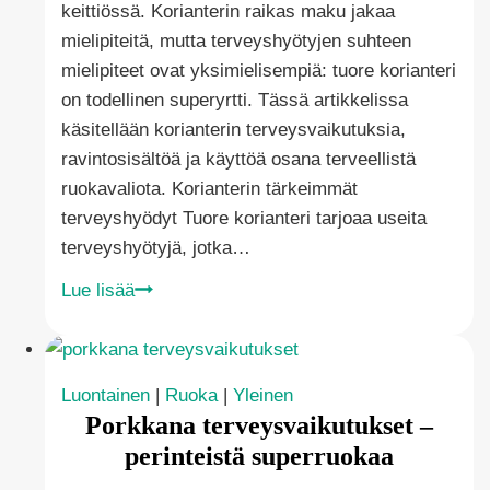
keittiössä. Korianterin raikas maku jakaa
mielipiteitä, mutta terveyshyötyjen suhteen
mielipiteet ovat yksimielisempiä: tuore korianteri
on todellinen superyrtti. Tässä artikkelissa
käsitellään korianterin terveysvaikutuksia,
ravintosisältöä ja käyttöä osana terveellistä
ruokavaliota. Korianterin tärkeimmät
terveyshyödyt Tuore korianteri tarjoaa useita
terveyshyötyjä, jotka…
Tuore
Lue lisää
korianteri
terveysvaikutukset
–
Luontainen
|
Ruoka
|
Yleinen
tiesitkö
Porkkana terveysvaikutukset –
nämä?
perinteistä superruokaa