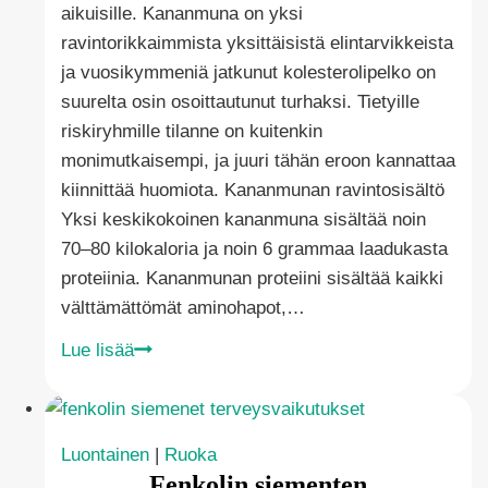
aikuisille. Kananmuna on yksi
ravintorikkaimmista yksittäisistä elintarvikkeista
ja vuosikymmeniä jatkunut kolesterolipelko on
suurelta osin osoittautunut turhaksi. Tietyille
riskiryhmille tilanne on kuitenkin
monimutkaisempi, ja juuri tähän eroon kannattaa
kiinnittää huomiota. Kananmunan ravintosisältö
Yksi keskikokoinen kananmuna sisältää noin
70–80 kilokaloria ja noin 6 grammaa laadukasta
proteiinia. Kananmunan proteiini sisältää kaikki
välttämättömät aminohapot,…
Onko
Lue lisää
kananmuna
terveellistä
–
Luontainen
|
Ruoka
todellakin!
Fenkolin siementen