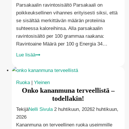
Parsakaalin ravintosisältö Parsakaali on
poikkeuksellinen vihannes erityisesti siksi, että
se sisältää merkittävän määrän proteiinia
suhteessa kaloreihinsa. Alla parsakaalin
ravintosisältö per 100 grammaa raakana:
Ravintoaine Määrä per 100 g Energia 34…
Onko
Lue lisää
parsakaali
terveellistä?
Ruoka
|
Yleinen
Onko kananmuna terveellistä –
todellakin!
Tekijä
Nelli Sivula
2 huhtikuun, 2026
2 huhtikuun,
2026
Kananmuna on terveellinen ruoka useimmille