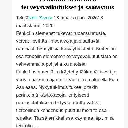
terveysvaikutukset ja saatavuus
Tekijä
Nelli Sivula
13 maaliskuun, 2026
13
maaliskuun, 2026
Fenkolin siemenet tukevat ruoansulatusta,
voivat lievittää ilmavaivoja ja sisältävät
runsaasti hyödyllisiä kasviyhdisteitä. Kuitenkin
osa fenkolin siementen terveysvaikutuksista on
vahvemmalla pohjalla kuin toiset.
Fenkolinsiemeniä on käytetty lääkinnällisesti jo
vuosituhansien ajan niin Välimeren alueella kuin
Aasiassa. Nykytutkimus tukee joitakin
perinteisiä käyttötapoja, erityisesti
ruoansulatukseen liittyviä, mutta vahva
tieteellinen konsensus puuttuu monilta osa-
alueilta. Tässä artikkelissa käymme läpi, mitä
fenkolin…