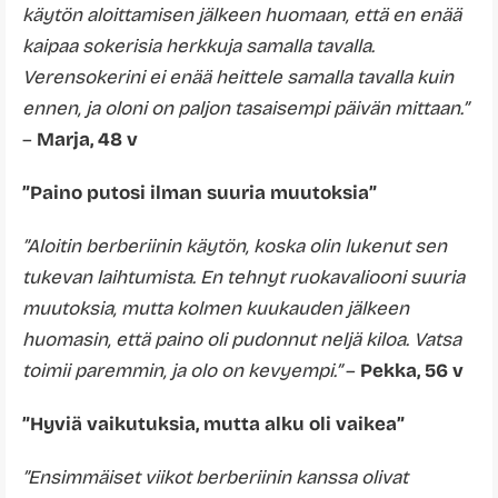
käytön aloittamisen jälkeen huomaan, että en enää
kaipaa sokerisia herkkuja samalla tavalla.
Verensokerini ei enää heittele samalla tavalla kuin
ennen, ja oloni on paljon tasaisempi päivän mittaan.”
–
Marja, 48 v
”Paino putosi ilman suuria muutoksia”
”Aloitin berberiinin käytön, koska olin lukenut sen
tukevan laihtumista. En tehnyt ruokavaliooni suuria
muutoksia, mutta kolmen kuukauden jälkeen
huomasin, että paino oli pudonnut neljä kiloa. Vatsa
toimii paremmin, ja olo on kevyempi.”
–
Pekka, 56 v
”Hyviä vaikutuksia, mutta alku oli vaikea”
”Ensimmäiset viikot berberiinin kanssa olivat