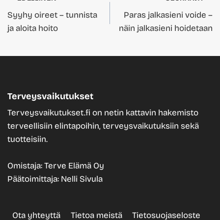
Artikkelien
Syyhy oireet – tunnista
Paras jalkasieni voide –
selaus
ja aloita hoito
näin jalkasieni hoidetaan
Terveysvaikutukset
Terveysvaikutukset.fi on netin kattavin hakemisto
terveellisiin elintapoihin, terveysvaikutuksiin sekä
tuotteisiin.
Omistaja: Terve Elämä Oy
Päätoimittaja: Nelli Sivula
Ota yhteyttä
Tietoa meistä
Tietosuojaseloste