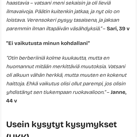
haastavia – vatsani meni sekaisin ja oli lieviä
ilmavaivoja. Päätin kuitenkin jatkaa, ja nyt olo on
loistava. Verensokeri pysyy tasaisena, ja jaksan
paremmin ilman iltapäivän väsähdyksiä.”
–
Sari, 39 v
”Ei vaikutusta minun kohdallani”
”Otin berberiiniä kolme kuukautta, mutta en
huomannut mitään merkittäviä muutoksia. Vatsani
oli alkuun vähän herkkä, mutta muuten en kokenut
haittoja. Ehkä vaikutus olisi ollut parempi, jos olisin
yhdistänyt sen tiukempaan ruokavalioon.”
–
Janne,
44 v
Usein kysytyt kysymykset