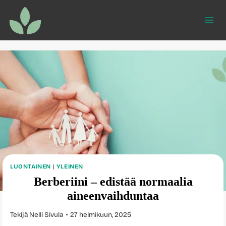
Siirry
sisältöön
LUONTAINEN
|
YLEINEN
Berberiini – edistää normaalia
aineenvaihduntaa
Tekijä
Nelli Sivula
27 helmikuun, 2025