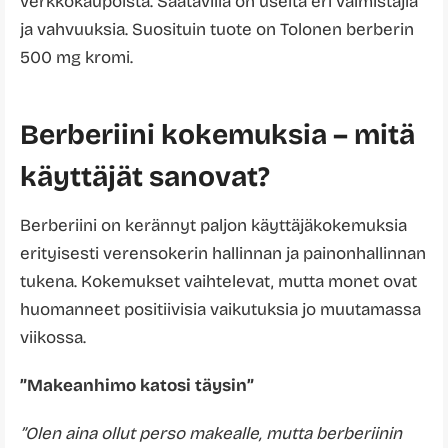
verkkokaupoista. Saatavilla on useita eri valmistajia
ja vahvuuksia. Suosituin tuote on Tolonen berberin
500 mg kromi.
Berberiini kokemuksia – mitä
käyttäjät sanovat?
Berberiini on kerännyt paljon käyttäjäkokemuksia
erityisesti verensokerin hallinnan ja painonhallinnan
tukena. Kokemukset vaihtelevat, mutta monet ovat
huomanneet positiivisia vaikutuksia jo muutamassa
viikossa.
”Makeanhimo katosi täysin”
”Olen aina ollut perso makealle, mutta berberiinin