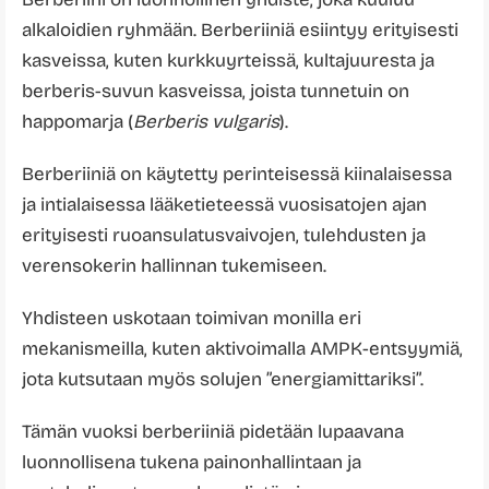
alkaloidien ryhmään. Berberiiniä esiintyy erityisesti
kasveissa, kuten kurkkuyrteissä, kultajuuresta ja
berberis-suvun kasveissa, joista tunnetuin on
happomarja (
Berberis vulgaris
).
Berberiiniä on käytetty perinteisessä kiinalaisessa
ja intialaisessa lääketieteessä vuosisatojen ajan
erityisesti ruoansulatusvaivojen, tulehdusten ja
verensokerin hallinnan tukemiseen.
Yhdisteen uskotaan toimivan monilla eri
mekanismeilla, kuten aktivoimalla AMPK-entsyymiä,
jota kutsutaan myös solujen ”energiamittariksi”.
Tämän vuoksi berberiiniä pidetään lupaavana
luonnollisena tukena painonhallintaan ja