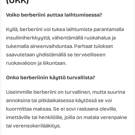
(UKK)
Voiko berberiini auttaa laihtumisessa?
Kyllä, berberiini voi tukea laihtumista parantamalla
insuliiniherkkyyttä, vähentämällä ruokahalua ja
tukemalla aineenvaihduntaa. Parhaat tulokset
saavutetaan yhdistämällä se terveelliseen
ruokavalioon ja liikuntaan.
Onko berberiinin käyttö turvallista?
Useimmille berberiini on turvallinen, mutta suurina
annoksina tai pitkäaikaisessa käytössä se voi
kuormittaa maksaa. Se ei sovi raskaana oleville,
imettäville tai henkilöille, joilla on matala verenpaine
tai verensokerilääkitys.