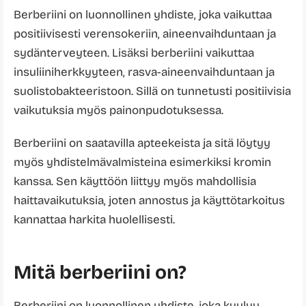
Berberiini on luonnollinen yhdiste, joka vaikuttaa
positiivisesti verensokeriin, aineenvaihduntaan ja
sydänterveyteen. Lisäksi berberiini vaikuttaa
insuliiniherkkyyteen, rasva-aineenvaihduntaan ja
suolistobakteeristoon. Sillä on tunnetusti positiivisia
vaikutuksia myös painonpudotuksessa.
Berberiini on saatavilla apteekeista ja sitä löytyy
myös yhdistelmävalmisteina esimerkiksi kromin
kanssa. Sen käyttöön liittyy myös mahdollisia
haittavaikutuksia, joten annostus ja käyttötarkoitus
kannattaa harkita huolellisesti.
Mitä berberiini on?
Berberiini on luonnollinen yhdiste, joka kuuluu