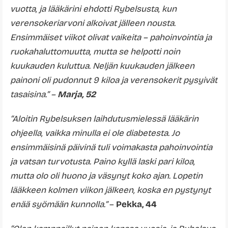
vuotta, ja lääkärini ehdotti Rybelsusta, kun
verensokeriarvoni alkoivat jälleen nousta.
Ensimmäiset viikot olivat vaikeita – pahoinvointia ja
ruokahaluttomuutta, mutta se helpotti noin
kuukauden kuluttua. Neljän kuukauden jälkeen
painoni oli pudonnut 9 kiloa ja verensokerit pysyivät
tasaisina.” –
Marja, 52
“Aloitin Rybelsuksen laihdutusmielessä lääkärin
ohjeella, vaikka minulla ei ole diabetesta. Jo
ensimmäisinä päivinä tuli voimakasta pahoinvointia
ja vatsan turvotusta. Paino kyllä laski pari kiloa,
mutta olo oli huono ja väsynyt koko ajan. Lopetin
lääkkeen kolmen viikon jälkeen, koska en pystynyt
enää syömään kunnolla.”
–
Pekka, 44