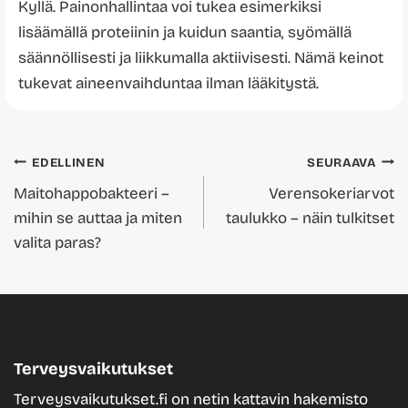
Kyllä. Painonhallintaa voi tukea esimerkiksi
lisäämällä proteiinin ja kuidun saantia, syömällä
säännöllisesti ja liikkumalla aktiivisesti. Nämä keinot
tukevat aineenvaihduntaa ilman lääkitystä.
Artikkelien
EDELLINEN
SEURAAVA
Maitohappobakteeri –
Verensokeriarvot
selaus
mihin se auttaa ja miten
taulukko – näin tulkitset
valita paras?
Terveysvaikutukset
Terveysvaikutukset.fi on netin kattavin hakemisto