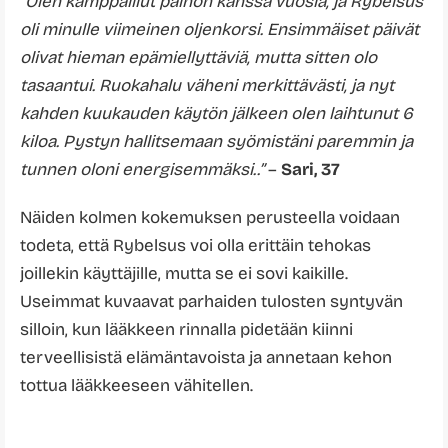
“Olen kamppaillut painon kanssa vuosia, ja Rybelsus
oli minulle viimeinen oljenkorsi. Ensimmäiset päivät
olivat hieman epämiellyttäviä, mutta sitten olo
tasaantui. Ruokahalu väheni merkittävästi, ja nyt
kahden kuukauden käytön jälkeen olen laihtunut 6
kiloa. Pystyn hallitsemaan syömistäni paremmin ja
tunnen oloni energisemmäksi..”
–
Sari, 37
Näiden kolmen kokemuksen perusteella voidaan
todeta, että Rybelsus voi olla erittäin tehokas
joillekin käyttäjille, mutta se ei sovi kaikille.
Useimmat kuvaavat parhaiden tulosten syntyvän
silloin, kun lääkkeen rinnalla pidetään kiinni
terveellisistä elämäntavoista ja annetaan kehon
tottua lääkkeeseen vähitellen.