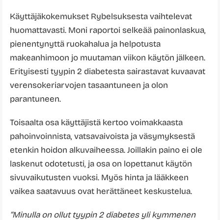
Käyttäjäkokemukset Rybelsuksesta vaihtelevat
huomattavasti. Moni raportoi selkeää painonlaskua,
pienentynyttä ruokahalua ja helpotusta
makeanhimoon jo muutaman viikon käytön jälkeen.
Erityisesti tyypin 2 diabetesta sairastavat kuvaavat
verensokeriarvojen tasaantuneen ja olon
parantuneen.
Toisaalta osa käyttäjistä kertoo voimakkaasta
pahoinvoinnista, vatsavaivoista ja väsymyksestä
etenkin hoidon alkuvaiheessa. Joillakin paino ei ole
laskenut odotetusti, ja osa on lopettanut käytön
sivuvaikutusten vuoksi. Myös hinta ja lääkkeen
vaikea saatavuus ovat herättäneet keskustelua.
“Minulla on ollut tyypin 2 diabetes yli kymmenen