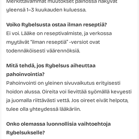
Merkittävämmät muutokset painossa näkyvät
yleensä 1–3 kuukauden kuluessa.
Voiko Rybelsusta ostaa ilman reseptiä?
Ei voi. Lääke on reseptivalmiste, ja verkossa
myytävät “ilman reseptiä” -versiot ovat
todennäköisesti väärennöksiä.
Mitä tehdä, jos Rybelsus aiheuttaa
pahoinvointia?
Pahoinvointi on yleinen sivuvaikutus erityisesti
hoidon alussa. Oireita voi lievittää syömällä kevyesti
ja juomalla riittävästi vettä. Jos oireet eivät helpota,
tulee olla yhteydessä lääkäriin.
Onko olemassa luonnollisia vaihtoehtoja
Rybelsukselle?