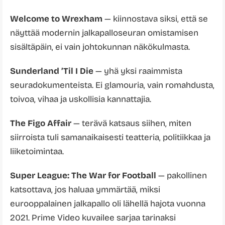
Welcome to Wrexham
— kiinnostava siksi, että se
näyttää modernin jalkapalloseuran omistamisen
sisältäpäin, ei vain johtokunnan näkökulmasta.
Sunderland ’Til I Die
— yhä yksi raaimmista
seuradokumenteista. Ei glamouria, vain romahdusta,
toivoa, vihaa ja uskollisia kannattajia.
The Figo Affair
— terävä katsaus siihen, miten
siirroista tuli samanaikaisesti teatteria, politiikkaa ja
liiketoimintaa.
Super League: The War for Football
— pakollinen
katsottava, jos haluaa ymmärtää, miksi
eurooppalainen jalkapallo oli lähellä hajota vuonna
2021. Prime Video kuvailee sarjaa tarinaksi