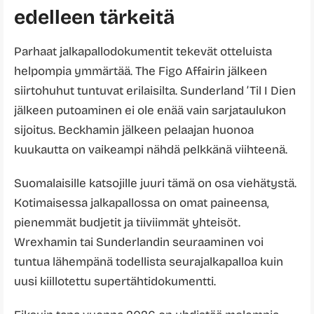
edelleen tärkeitä
Parhaat jalkapallodokumentit tekevät otteluista
helpompia ymmärtää. The Figo Affairin jälkeen
siirtohuhut tuntuvat erilaisilta. Sunderland ’Til I Dien
jälkeen putoaminen ei ole enää vain sarjataulukon
sijoitus. Beckhamin jälkeen pelaajan huonoa
kuukautta on vaikeampi nähdä pelkkänä viihteenä.
Suomalaisille katsojille juuri tämä on osa viehätystä.
Kotimaisessa jalkapallossa on omat paineensa,
pienemmät budjetit ja tiiviimmät yhteisöt.
Wrexhamin tai Sunderlandin seuraaminen voi
tuntua lähempänä todellista seurajalkapalloa kuin
uusi kiillotettu supertähtidokumentti.