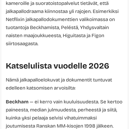
kameroille ja suoratoistopalvelut tietävät, että
jalkapallodraama kiinnostaa yli rajojen. Esimerkiksi
Netflixin jalkapallodokumenttien valikoimassa on
tuotantoja Beckhamista, Peléstä, Yhdysvaltain
naisten maajoukkueesta, Higuitasta ja Figon
siirtosaagasta.
Katselulista vuodelle 2026
Nämä jalkapalloelokuvat ja dokumentit tuntuvat
edelleen katsomisen arvoisilta:
Beckham
— ei kerro vain kuuluisuudesta. Se kertoo
paineesta, median julmuudesta, perheestä ja siitä,
kuinka yksi pelaaja selvisi vihatuimmaksi
joutumisesta Ranskan MM-kisojen 1998 jälkeen.