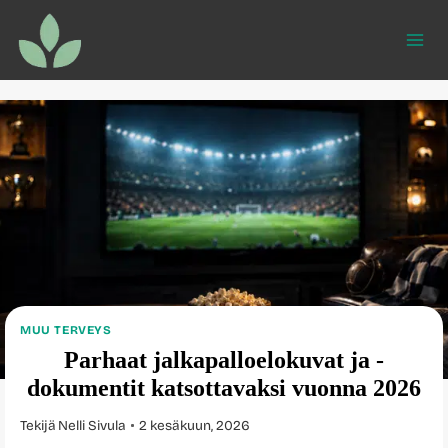
Siirry
sisältöön
MUU TERVEYS
Parhaat jalkapalloelokuvat ja -
dokumentit katsottavaksi vuonna 2026
Tekijä
Nelli Sivula
2 kesäkuun, 2026