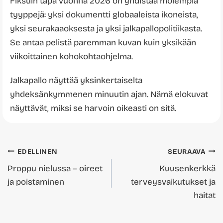
Fiksuin tapa vuonna 2026 on yhdistää molempia
tyyppejä: yksi dokumentti globaaleista ikoneista,
yksi seurakaaoksesta ja yksi jalkapallopolitiikasta.
Se antaa pelistä paremman kuvan kuin yksikään
viikoittainen kohokohtaohjelma.
Jalkapallo näyttää yksinkertaiselta
yhdeksänkymmenen minuutin ajan. Nämä elokuvat
näyttävät, miksi se harvoin oikeasti on sitä.
Artikkelien
EDELLINEN
SEURAAVA
Proppu nielussa – oireet
Kuusenkerkkä
selaus
ja poistaminen
terveysvaikutukset ja
haitat