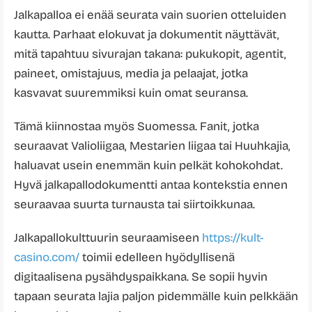
Jalkapalloa ei enää seurata vain suorien otteluiden
kautta. Parhaat elokuvat ja dokumentit näyttävät,
mitä tapahtuu sivurajan takana: pukukopit, agentit,
paineet, omistajuus, media ja pelaajat, jotka
kasvavat suuremmiksi kuin omat seuransa.
Tämä kiinnostaa myös Suomessa. Fanit, jotka
seuraavat Valioliigaa, Mestarien liigaa tai Huuhkajia,
haluavat usein enemmän kuin pelkät kohokohdat.
Hyvä jalkapallodokumentti antaa kontekstia ennen
seuraavaa suurta turnausta tai siirtoikkunaa.
Jalkapallokulttuurin seuraamiseen
https://kult-
casino.com/
toimii edelleen hyödyllisenä
digitaalisena pysähdyspaikkana. Se sopii hyvin
tapaan seurata lajia paljon pidemmälle kuin pelkkään