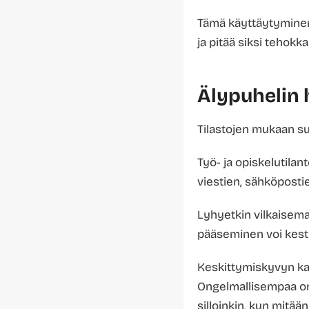
Tämä käyttäytyminen
ja pitää siksi tehokk
Älypuhelin 
Tilastojen mukaan s
Työ- ja opiskelutilan
viestien, sähköpostie
Lyhyetkin vilkaisema
pääseminen voi kestä
Keskittymiskyvyn kan
Ongelmallisempaa on 
silloinkin, kun mitää