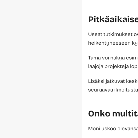
Pitkäaikais
Useat tutkimukset o
heikentyneeseen kyk
Tämä voi näkyä esime
laajoja projekteja lo
Lisäksi jatkuvat kes
seuraavaa ilmoitusta
Onko multit
Moni uskoo olevansa 