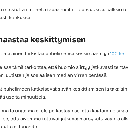
 muistuttaa monella tapaa muita riippuvuuksia: palkkio t
aasti koukussa.
haastaa keskittymisen
uomalainen tarkistaa puhelimensa keskimäärin yli
100 ker
teissa tämä tarkoittaa, että huomio siirtyy jatkuvasti tehtä
n, uutisten ja sosiaalisen median virran perässä.
t puhelimeen katkaisevat syvän keskittymisen ja takaisin
ä useita minuutteja.
nalta ongelma ei ole pelkästään se, että käytämme aikaa
se, että aivomme tottuvat jatkuvaan ärsyketulvaan ja alka
n uutta ei tapahdu.