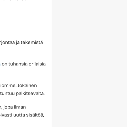
rjontaa ja tekemistä
a
on tuhansia erilaisia
miomme. Jokainen
 tuntuu palkitsevalta.
, jopa ilman
vasti uutta sisältöä,