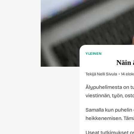
YLEINEN
Näin 
Tekijä
Nelli Sivula
14 elo
Älypuhelimesta on tu
viestinnän, työn, ost
Samalla kun puhelin 
heikkenemisen. Tämä 
Useat tutkimukset oso