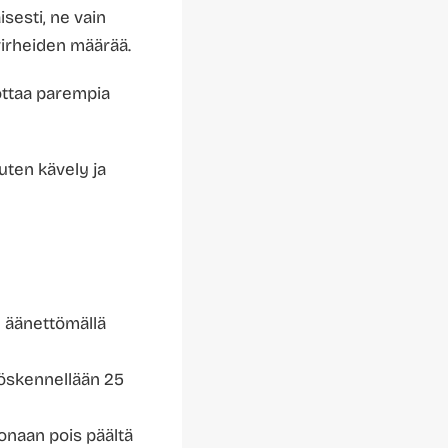
sesti, ne vain
virheiden määrää.
uottaa parempia
kuten kävely ja
n äänettömällä
yöskennellään 25
konaan pois päältä