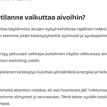
tilanne vaikuttaa aivoihin?
ttaa käytännöss aivojen kykyä kohdistaa rajallinen määr
un teemme jotain keskeytyksettä, työmuisti ja syväoppimi
rtyy jatkuvasti vaikkapa puhelimen näytön vilkkuessa, aiv
tun switching costin.
 jokainen keskeytys kuluttaa ylimääräistä energiaa ja heik
nimeltä attention residue, eli osa huomiosta jää “roikkuma
lisimme siirtyneet jo seuraavaan. Tämä tekee syvään kes
mpaa.