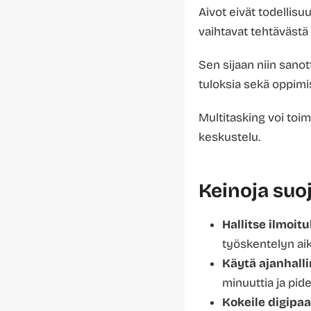
Aivot eivät todellis
vaihtavat tehtävästä
Sen sijaan niin sano
tuloksia sekä oppim
Multitasking voi toim
keskustelu.
Keinoja suo
Hallitse ilmoitu
työskentelyn ai
Käytä ajanhalli
minuuttia ja pid
Kokeile digipaa