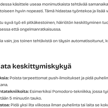
uudessa käsittele useaa monimutkaista tehtävää samanaikai
 toiseen hyvin nopeasti. Tämä hidastaa työntekoa ja lisää 
ttu syvä työ eli pitkäkestoinen, häiriötön keskittyminen t
isessa että ongelmanratkaisussa.
ia vain, jos toinen tehtävistä on täysin automatisoitunut, 
jata keskittymiskykyä
ksia:
Poista tarpeettomat push-ilmoitukset ja pidä puheli
kana.
ntatekniikoita:
Esimerkiksi Pomodoro-tekniikka, jossa t
etään 5 minuutin tauko.
stoa:
Pidä yksi ilta viikossa ilman puhelinta tai laita se ko