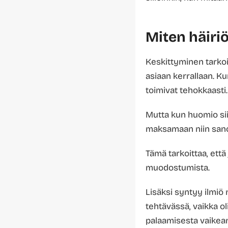
Miten häiriö
Keskittyminen tarkoi
asiaan kerrallaan. K
toimivat tehokkaasti.
Mutta kun huomio sii
maksamaan niin sano
Tämä tarkoittaa, että
muodostumista.
Lisäksi syntyy ilmiö 
tehtävässä, vaikka o
palaamisesta vaikea