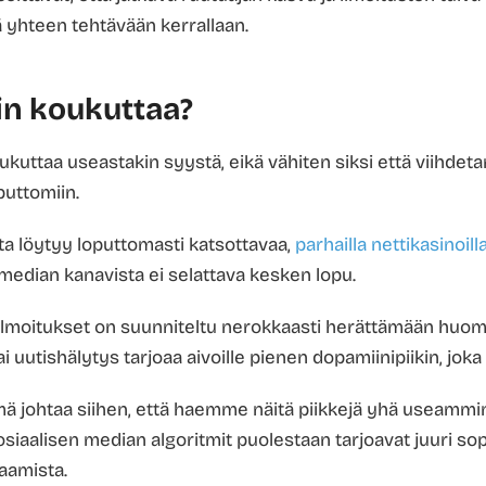
hteen tehtävään kerrallaan.
in koukuttaa?
kuttaa useastakin syystä, eikä vähiten siksi että viihdeta
puttomiin.
ta löytyy loputtomasti katsottavaa,
parhailla nettikasinoill
 median kanavista ei selattava kesken lopu.
ilmoitukset on suunniteltu nerokkaasti herättämään huo
ai uutishälytys tarjoaa aivoille pienen dopamiinipiikin, joka
tämä johtaa siihen, että haemme näitä piikkejä yhä useammin
Sosiaalisen median algoritmit puolestaan tarjoavat juuri sopi
laamista.