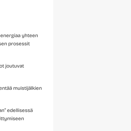
ä energiaa yhteen
sen prosessit
ot joutuvat
entää muistijälkien
an” edellisessä
kittymiseen