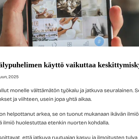
älypuhelimen käyttö vaikuttaa keskittymis
kuun, 2025
llut monelle välttämätön työkalu ja jatkuva seuralainen.
okset ja viihteen, usein jopa yhtä aikaa.
on helpottanut arkea, se on tuonut mukanaan ikävän ilmi
ilmiö huolestuttaa etenkin nuorten kohdalla.
ittavat, että jatkuva ruutuajan kasvu ja ilmoitusten tulva