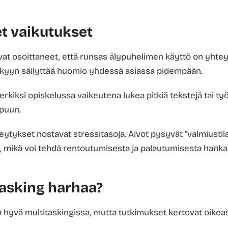
et vaikutukset
vat osoittaneet, että runsas älypuhelimen käyttö on yhte
yyn säilyttää huomio yhdessä asiassa pidempään.
rkiksi opiskelussa vaikeutena lukea pitkiä tekstejä tai ty
ppuun.
keytykset nostavat stressitasoja. Aivot pysyvät “valmiusti
, mikä voi tehdä rentoutumisesta ja palautumisesta hank
asking harhaa?
hyvä multitaskingissa, mutta tutkimukset kertovat oikeast