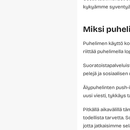
kykyämme syventyä y
Miksi puhel
Puhelimen käyttö kou
riittää puhelimella lo
Suoratoistapalveluis
pelejä ja sosiaalisen
Älypuhelinten push-
uusi viesti, tykkäys t
Pitkällä aikavälillä 
todellista tarvetta. 
jotta jatkaisimme se