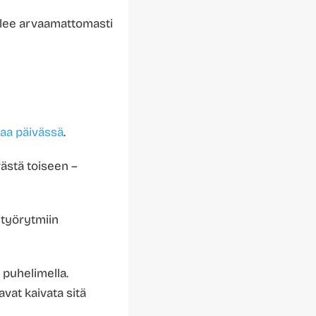
ulee arvaamattomasti
taa päivässä
.
västä toiseen –
 työrytmiin
 puhelimella.
vat kaivata sitä