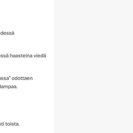
ydessä
össä haasteina viedä
lassa” odottaen
alampaa.
i toista.