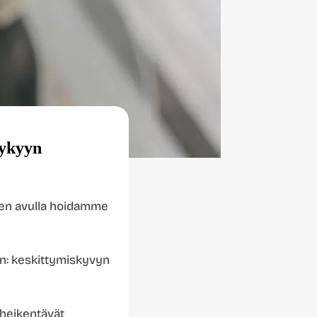
kykyyn
 Sen avulla hoidamme
ön: keskittymiskyvyn
 heikentävät