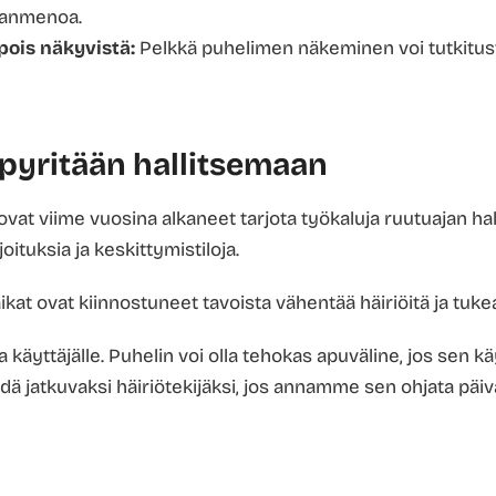
anmenoa.
 pois näkyvistä:
Pelkkä puhelimen näkeminen voi tutkitus
pyritään hallitsemaan
vat viime vuosina alkaneet tarjota työkaluja ruutuajan hal
oituksia ja keskittymistiloja.
ikat ovat kiinnostuneet tavoista vähentää häiriöitä ja tuk
ta käyttäjälle. Puhelin voi olla tehokas apuväline, jos sen kä
jäädä jatkuvaksi häiriötekijäksi, jos annamme sen ohjata pä