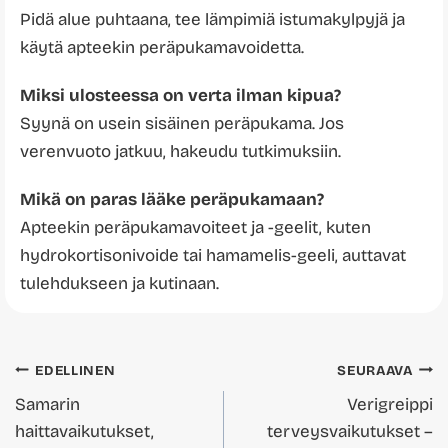
Pidä alue puhtaana, tee lämpimiä istumakylpyjä ja
käytä apteekin peräpukamavoidetta.
Miksi ulosteessa on verta ilman kipua?
Syynä on usein sisäinen peräpukama. Jos
verenvuoto jatkuu, hakeudu tutkimuksiin.
Mikä on paras lääke peräpukamaan?
Apteekin peräpukamavoiteet ja -geelit, kuten
hydrokortisonivoide tai hamamelis-geeli, auttavat
tulehdukseen ja kutinaan.
Artikkelien
EDELLINEN
SEURAAVA
Samarin
Verigreippi
selaus
haittavaikutukset,
terveysvaikutukset –