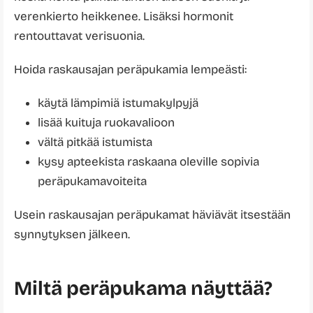
verenkierto heikkenee. Lisäksi hormonit
rentouttavat verisuonia.
Hoida raskausajan peräpukamia lempeästi:
käytä lämpimiä istumakylpyjä
lisää kuituja ruokavalioon
vältä pitkää istumista
kysy apteekista raskaana oleville sopivia
peräpukamavoiteita
Usein raskausajan peräpukamat häviävät itsestään
synnytyksen jälkeen.
Miltä peräpukama näyttää?