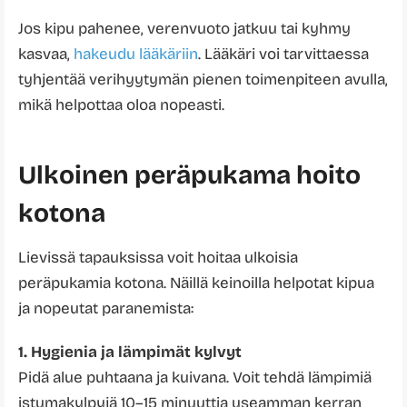
Jos kipu pahenee, verenvuoto jatkuu tai kyhmy
kasvaa,
hakeudu lääkäriin
. Lääkäri voi tarvittaessa
tyhjentää verihyytymän pienen toimenpiteen avulla,
mikä helpottaa oloa nopeasti.
Ulkoinen peräpukama hoito
kotona
Lievissä tapauksissa voit hoitaa ulkoisia
peräpukamia kotona. Näillä keinoilla helpotat kipua
ja nopeutat paranemista:
1. Hygienia ja lämpimät kylvyt
Pidä alue puhtaana ja kuivana. Voit tehdä lämpimiä
istumakylpyjä 10–15 minuuttia useamman kerran