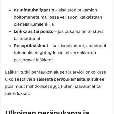
Kuminauhaligaatio
– sisäisten pukamien
hoitomenetelmä, jossa verisuoni katkaistaan
pienellä kumilenkillä
Leikkaus tai poisto
– jos pukama on toistuva
tai tulehtunut
Reseptilääkkeet
– kortisonivoiteet, antibiootit
tulehduksen yhteydessä tai verenkiertoa
parantavat lääkkeet
Lääkäri tutkii peräaukon alueen ja arvioi, onko kyse
ulkoisesta vai sisäisestä peräpukamasta, ja sulkee
pois muut mahdolliset syyt, kuten haavaumat tai
tulehdukset.
Ulkoinen peräpukama ja