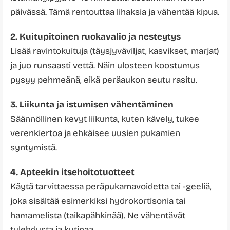
päivässä. Tämä rentouttaa lihaksia ja vähentää kipua.
2. Kuitupitoinen ruokavalio ja nesteytys
Lisää ravintokuituja (täysjyväviljat, kasvikset, marjat)
ja juo runsaasti vettä. Näin ulosteen koostumus
pysyy pehmeänä, eikä peräaukon seutu rasitu.
3. Liikunta ja istumisen vähentäminen
Säännöllinen kevyt liikunta, kuten kävely, tukee
verenkiertoa ja ehkäisee uusien pukamien
syntymistä.
4. Apteekin itsehoitotuotteet
Käytä tarvittaessa peräpukamavoidetta tai -geeliä,
joka sisältää esimerkiksi hydrokortisonia tai
hamamelista (taikapähkinää). Ne vähentävät
tulehdusta ja kutinaa.