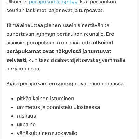
Ulkoinen
peräpukama syntyy
, kun peräaukon
seudun laskimot laajenevat ja turpoavat.
Tämä aiheuttaa pienen, usein sinertävän tai
punertavan kyhmyn peräaukon reunalle. Ero
sisäisiin peräpukamiin on siinä, että
ulkoiset
peräpukamat ovat näkyvissä ja tuntuvat
selvästi
, kun taas sisäiset sijaitsevat syvemmällä
peräsuolessa.
Syitä peräpukamien syntyyn ovat muun muassa:
pitkäaikainen istuminen
ummetus ja ponnistelu ulostaessa
raskaus
ylipaino
vähäkuituinen ruokavalio