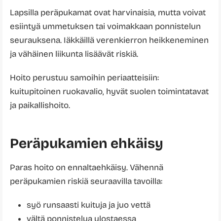
Lapsilla peräpukamat ovat harvinaisia, mutta voivat
esiintyä ummetuksen tai voimakkaan ponnistelun
seurauksena. Iäkkäillä verenkierron heikkeneminen
ja vähäinen liikunta lisäävät riskiä.
Hoito perustuu samoihin periaatteisiin:
kuitupitoinen ruokavalio, hyvät suolen toimintatavat
ja paikallishoito.
Peräpukamien ehkäisy
Paras hoito on ennaltaehkäisy. Vähennä
peräpukamien riskiä seuraavilla tavoilla:
syö runsaasti kuituja ja juo vettä
vältä ponnistelua ulostaessa