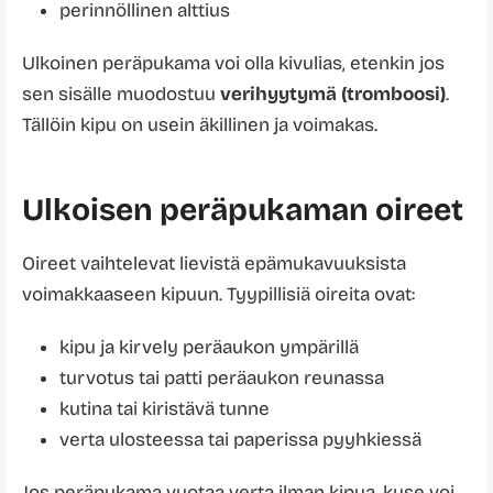
perinnöllinen alttius
Ulkoinen peräpukama voi olla kivulias, etenkin jos
sen sisälle muodostuu
verihyytymä (tromboosi)
.
Tällöin kipu on usein äkillinen ja voimakas.
Ulkoisen peräpukaman oireet
Oireet vaihtelevat lievistä epämukavuuksista
voimakkaaseen kipuun. Tyypillisiä oireita ovat:
kipu ja kirvely peräaukon ympärillä
turvotus tai patti peräaukon reunassa
kutina tai kiristävä tunne
verta ulosteessa tai paperissa pyyhkiessä
Jos peräpukama vuotaa verta ilman kipua, kyse voi