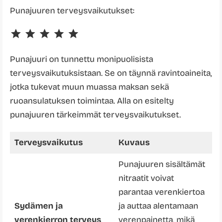
Punajuuren terveysvaikutukset:
Rating: 5 out of 5.
Punajuuri on tunnettu monipuolisista
terveysvaikutuksistaan. Se on täynnä ravintoaineita,
jotka tukevat muun muassa maksan sekä
ruoansulatuksen toimintaa. Alla on esitelty
punajuuren tärkeimmät terveysvaikutukset.
Terveysvaikutus
Kuvaus
Punajuuren sisältämät
nitraatit voivat
parantaa verenkiertoa
Sydämen ja
ja auttaa alentamaan
verenkierron terveys
verenpainetta, mikä