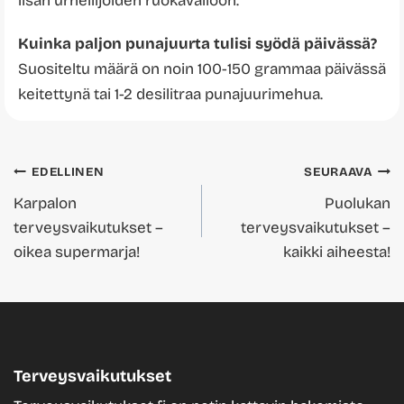
lisän urheilijoiden ruokavalioon.
Kuinka paljon punajuurta tulisi syödä päivässä?
Suositeltu määrä on noin 100-150 grammaa päivässä
keitettynä tai 1-2 desilitraa punajuurimehua.
Artikkelien
EDELLINEN
SEURAAVA
Karpalon
Puolukan
selaus
terveysvaikutukset –
terveysvaikutukset –
oikea supermarja!
kaikki aiheesta!
Terveysvaikutukset