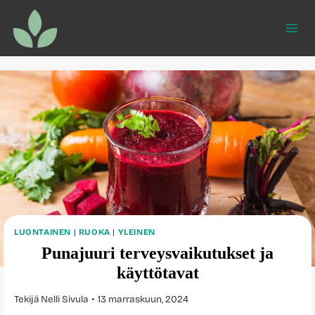
Siirry
sisältöön
LUONTAINEN
|
RUOKA
|
YLEINEN
Punajuuri terveysvaikutukset ja
käyttötavat
Tekijä
Nelli Sivula
13 marraskuun, 2024