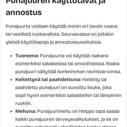
Punajuuren käyttötavat ja
annostus
Punajuurta voidaan käyttää monin eri tavoin osana
terveellistä ruokavaliota. Seuraavassa on joitakin
yleisiä käyttötapoja ja annostussuosituksia.
Tuoreena:
Punajuurta voi käyttää raakana
esimerkiksi salaateissa tai smoothieissa. Raaka
punajuuri säilyttää korkeimman ravintoarvonsa.
Keitettynä tai paahdettuna:
Keitetty tai
paahdettu punajuuri on suosittu lisuke, joka
sopii hyvin esimerkiksi salaatteihin tai lämpimiin
ruokiin.
Mehuna:
Punajuurimehu on helppo tapa saada
kaikki punajuuren terveysvaikutukset, ja se on