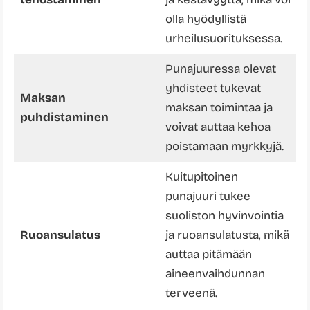
olla hyödyllistä
urheilusuorituksessa.
Punajuuressa olevat
yhdisteet tukevat
Maksan
maksan toimintaa ja
puhdistaminen
voivat auttaa kehoa
poistamaan myrkkyjä.
Kuitupitoinen
punajuuri tukee
suoliston hyvinvointia
Ruoansulatus
ja ruoansulatusta, mikä
auttaa pitämään
aineenvaihdunnan
terveenä.