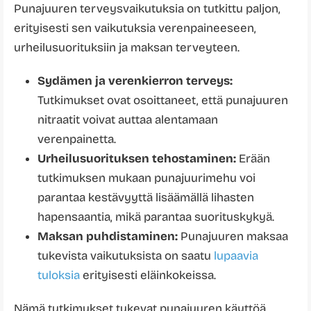
Punajuuren terveysvaikutuksia on tutkittu paljon,
erityisesti sen vaikutuksia verenpaineeseen,
urheilusuorituksiin ja maksan terveyteen.
Sydämen ja verenkierron terveys:
Tutkimukset ovat osoittaneet, että punajuuren
nitraatit voivat auttaa alentamaan
verenpainetta.
Urheilusuorituksen tehostaminen:
Erään
tutkimuksen mukaan punajuurimehu voi
parantaa kestävyyttä lisäämällä lihasten
hapensaantia, mikä parantaa suorituskykyä.
Maksan puhdistaminen:
Punajuuren maksaa
tukevista vaikutuksista on saatu
lupaavia
tuloksia
erityisesti eläinkokeissa.
Nämä tutkimukset tukevat punajuuren käyttöä