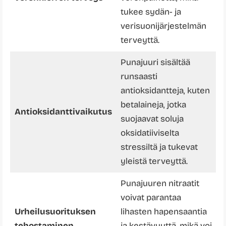
tukee sydän- ja
verisuonijärjestelmän
terveyttä.
Punajuuri sisältää
runsaasti
antioksidantteja, kuten
betalaineja, jotka
Antioksidanttivaikutus
suojaavat soluja
oksidatiiviselta
stressiltä ja tukevat
yleistä terveyttä.
Punajuuren nitraatit
voivat parantaa
Urheilusuorituksen
lihasten hapensaantia
tehostaminen
ja kestävyyttä, mikä voi