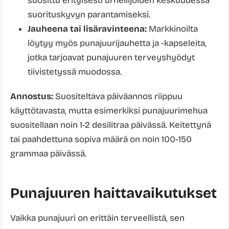
suosittu erityisesti urheilijoiden keskuudessa
suorituskyvyn parantamiseksi.
Jauheena tai lisäravinteena:
Markkinoilta
löytyy myös punajuurijauhetta ja -kapseleita,
jotka tarjoavat punajuuren terveyshyödyt
tiivistetyssä muodossa.
Annostus:
Suositeltava päiväannos riippuu
käyttötavasta, mutta esimerkiksi punajuurimehua
suositellaan noin 1-2 desilitraa päivässä. Keitettynä
tai paahdettuna sopiva määrä on noin 100-150
grammaa päivässä.
Punajuuren haittavaikutukset
Vaikka punajuuri on erittäin terveellistä, sen