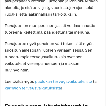
alkuperältään kotoisin Euroopan ja Pohjois-Afrikan
alueelta, ja sitä on viljelty vuosisatojen ajan sekä
ruoaksi että lääkinnällisiin tarkoituksiin.
Punajuuri on monipuolinen ja sitä voidaan nauttia
tuoreena, keitettynä, paahdettuna tai mehuna.
Punajuuren syvä punainen väri tekee siitä myös
suositun ainesosan ruokien värjäämisessä. Sen
tunnetuimpia terveysvaikutuksia ovat sen
vaikutukset verenpaineeseen ja maksan
hyvinvointiin.
Lue täältä myös
puolukan terveysvaikutuksista
tai
karpalon terveysvaikutuksista
!