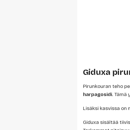
Giduxa piru
Pirunkouran teho pe
harpagosidi
. Tämä y
Lisäksi kasvissa on m
Giduxa sisältää tiivi