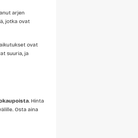
anut arjen
ä, jotka ovat
avaikutukset ovat
at suuria, ja
kokaupoista
. Hinta
lille. Osta aina