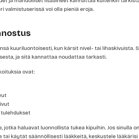
t ja mahdolliset lisäaineet kannattaa kuitenkin tarkist
ri valmistuserissä voi olla pieniä eroja.
nnostus
sä kuuriluontoisesti, kun kärsit nivel- tai lihaskivuista.
esta, ja sitä kannattaa noudattaa tarkasti.
koituksia ovat:
vut
ivut
a tulehdukset
le, jotka haluavat luonnollista tukea kipuihin. Jos sinulla o
a tai käytät säännöllisesti lääkkeitä, keskustele lääkäri