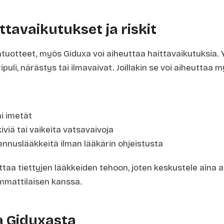
ttavaikutukset ja riskit
ntuotteet, myös Giduxa voi aiheuttaa haittavaikutuksia. 
ripuli, närästys tai ilmavaivat. Joillakin se voi aiheuttaa
i imetät
kiviä tai vaikeita vatsavaivoja
nnuslääkkeitä ilman lääkärin ohjeistusta
ttaa tiettyjen lääkkeiden tehoon, joten keskustele aina 
mmattilaisen kanssa.
 Giduxasta