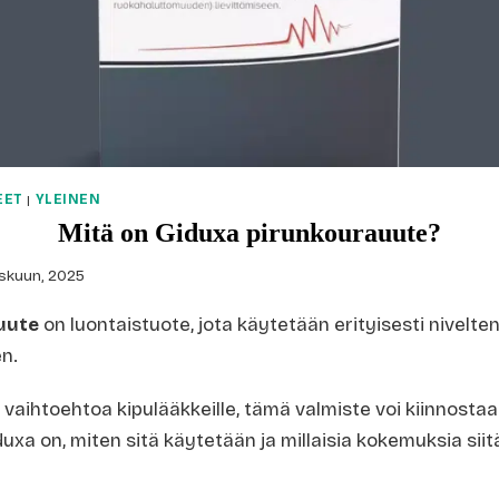
EET
|
YLEINEN
Mitä on Giduxa pirunkourauute?
skuun, 2025
uute
on luontaistuote, jota käytetään erityisesti nivelten,
en.
ta vaihtoehtoa kipulääkkeille, tämä valmiste voi kiinnosta
duxa on, miten sitä käytetään ja millaisia kokemuksia siit