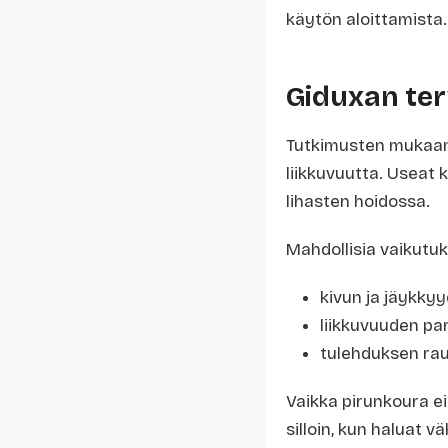
käytön aloittamista.
Giduxan te
Tutkimusten mukaan 
liikkuvuutta. Useat 
lihasten hoidossa.
Mahdollisia vaikutuk
kivun ja jäykk
liikkuvuuden p
tulehduksen ra
Vaikka pirunkoura ei
silloin, kun haluat 