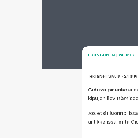
LUONTAINEN
|
VALMIST
Tekijä
Nelli Sivula
24 syy
Giduxa pirunkoura
kipujen lievittämise
Jos etsit luonnollis
artikkelissa, mitä Gi