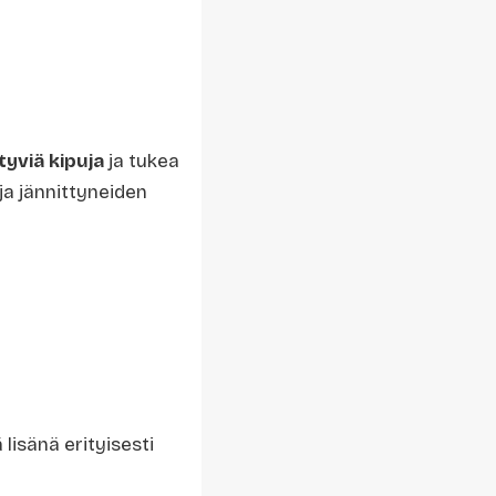
ttyviä kipuja
ja tukea
ja jännittyneiden
lisänä erityisesti