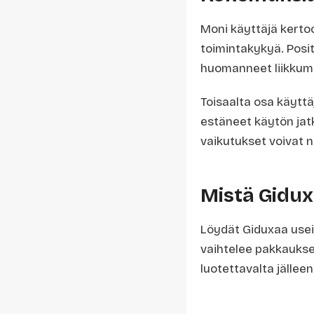
Moni käyttäjä kerto
toimintakykyä. Positi
huomanneet liikkum
Toisaalta osa käyttäj
estäneet käytön jatka
vaikutukset voivat 
Mistä Gidux
Löydät Giduxaa us
vaihtelee pakkauksen
luotettavalta jällee