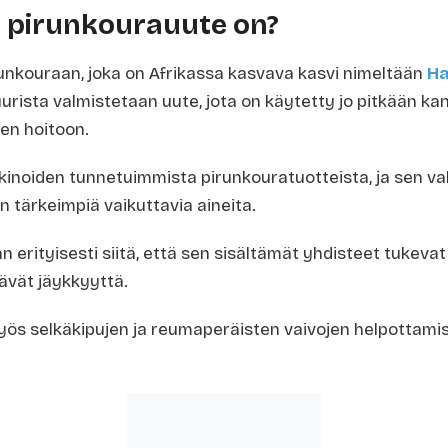
 pirunkourauute on?
unkouraan, joka on Afrikassa kasvava kasvi nimeltään
H
juurista valmistetaan uute, jota on käytetty jo pitkään k
jen hoitoon.
kinoiden tunnetuimmista pirunkouratuotteista, ja sen v
 tärkeimpiä vaikuttavia aineita.
 erityisesti siitä, että sen sisältämät yhdisteet tukevat
ttävät jäykkyyttä.
yös selkäkipujen ja reumaperäisten vaivojen helpottami