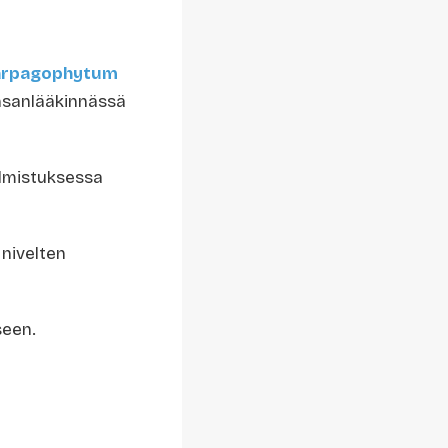
arpagophytum
ansanlääkinnässä
almistuksessa
 nivelten
seen.