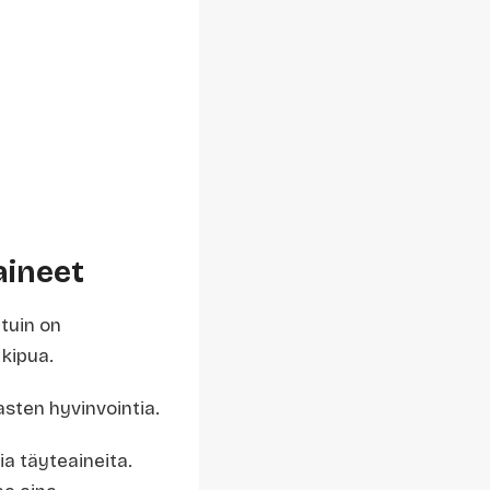
aineet
etuin on
 kipua.
hasten hyvinvointia.
ia täyteaineita.