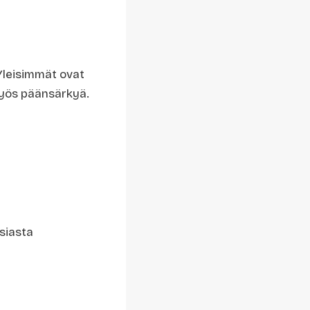
Yleisimmät ovat
 myös päänsärkyä.
asiasta