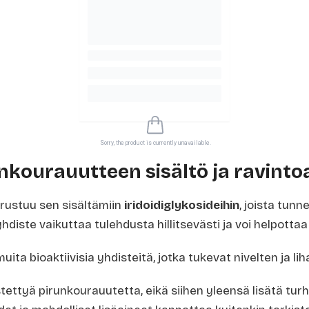
Sorry, the product is currently unavailable.
nkourauutteen sisältö ja ravinto
rustuu sen sisältämiin
iridoidiglykosideihin
, joista tunn
hdiste vaikuttaa tulehdusta hillitsevästi ja voi helpottaa
uita bioaktiivisia yhdisteitä, jotka tukevat nivelten ja li
stettyä pirunkourauutetta, eikä siihen yleensä lisätä turh