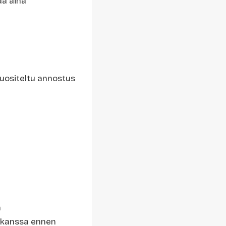
aa aina
 Suositeltu annostus
n
si kanssa ennen