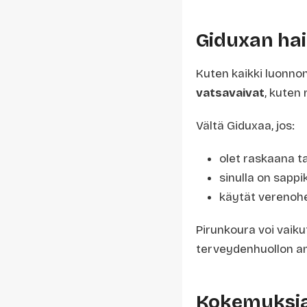
Giduxan hai
Kuten kaikki luonno
vatsavaivat
, kuten 
Vältä Giduxaa, jos:
olet raskaana ta
sinulla on sappi
käytät verenohe
Pirunkoura voi vaiku
terveydenhuollon a
Kokemuksia