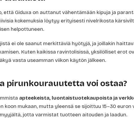
o, että Giduxa on auttanut vähentämään kipuja ja parant
ivisia kokemuksia löytyy erityisesti nivelrikosta kärsivilt
isen helpottuneen.
istä ei ole saanut merkittäviä hyötyjä, ja joillakin haitt
misen. Kuten kaikissa ravintolisissä, yksilölliset erot ov
näkyä vasta useamman viikon käytön jälkeen.
a pirunkourauutetta voi ostaa?
eimmista
apteekeista, luontaistuotekaupoista ja verk
 koon mukaan, mutta yleensä se sijoittuu 15–30 euron vä
nmyyjältä, jotta varmistat tuotteen aitouden ja laadun.