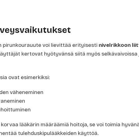
rveysvaikutukset
pirunkourauute voi lievittää erityisesti
nivelrikkoon lii
käyttäjät kertovat hyötyvänsä siitä myös selkävaivoissa 
sia ovat esimerkiksi:
yyden väheneminen
araneminen
uhoittuminen
 korvaa lääkärin määräämiä hoitoja, se voi toimia hyvänä 
vähentää tulehduskipulääkkeiden käyttöä.