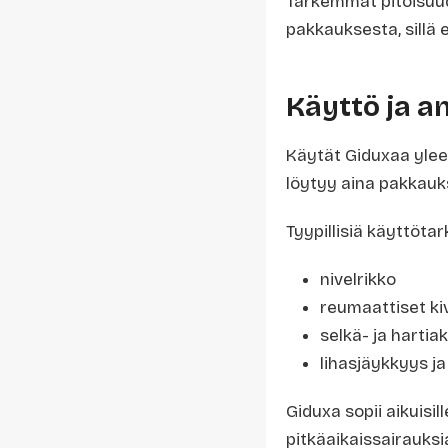
Tarkemmat pitoisuude
pakkauksesta, sillä e
Käyttö ja a
Käytät Giduxaa yleen
löytyy aina pakkauks
Tyypillisiä käyttötar
nivelrikko
reumaattiset ki
selkä- ja hartiak
lihasjäykkyys j
Giduxa sopii aikuisil
pitkäaikaissairauksi