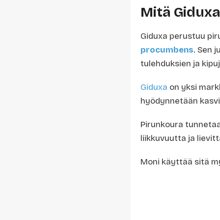
Mitä Giduxa
Giduxa perustuu pir
procumbens
. Sen 
tulehduksien ja kipu
Giduxa
on yksi mark
hyödynnetään kasvin
Pirunkoura tunnetaan
liikkuvuutta ja lievi
Moni käyttää sitä m