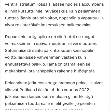
ventral striatum, jossa sijaitsee nucleus accumbens
eli niin kutsuttu mielihyväkeskus. Kun pelaaminen
tuottaa jännitystä tai voiton, dopamiinia vapautuu, ja
aivot rekisteröivät kokemuksen palkitsevaksi.
Dopamiinin erityispiirre on siinä, että se reagoi
voimakkaimmin epävarmuuteen, ei varmuuteen.
Satunnaisesti saatu palkinto, kuten kasinopelin
voitto, laukaisee vahvemman vasteen kuin
ennustettava palkkio. Tämä on täsmälleen se
mekanismi, jota rahapelien rakenne hyödyntää.
Pelaamisen jatkuessa ongelmatason pelaajilla aivot
alkavat Potilaan Lääkärilehden vuonna 2022
julkaiseman katsauksen mukaan yliherkkistyä
pelaamisen tuottamalle mielihyvälle: jo pienikin