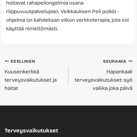
hoitavat rahapeliongelmia osana
riippuvuuspalvelujaan. Veikkauksen Peli poikki -
ohjelma on kahdeksan viikon verkkoterapia, jota voi
käyttää nimettömästi.
Artikkelien
EDELLINEN
SEURAAVA
Kuusenkerkkä
Hapankaali
selaus
terveysvaikutukset ja
terveysvaikutukset: syö
haitat
vaikka joka päivä
Terveysvaikutukset