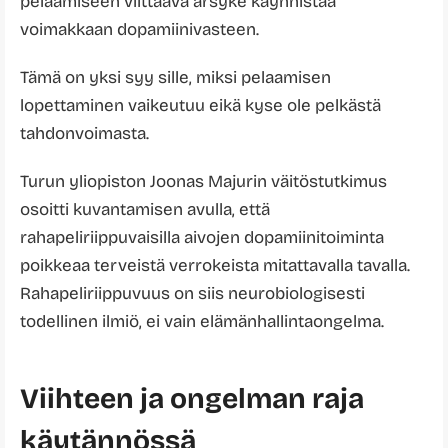
pelaamiseen viittaava ärsyke käynnistää
voimakkaan dopamiinivasteen.
Tämä on yksi syy sille, miksi pelaamisen
lopettaminen vaikeutuu eikä kyse ole pelkästä
tahdonvoimasta.
Turun yliopiston Joonas Majurin väitöstutkimus
osoitti kuvantamisen avulla, että
rahapeliriippuvaisilla aivojen dopamiinitoiminta
poikkeaa terveistä verrokeista mitattavalla tavalla.
Rahapeliriippuvuus on siis neurobiologisesti
todellinen ilmiö, ei vain elämänhallintaongelma.
Viihteen ja ongelman raja
käytännössä