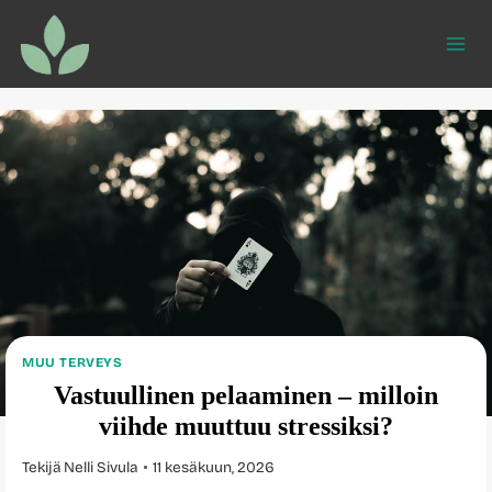
Siirry
sisältöön
MUU TERVEYS
Vastuullinen pelaaminen – milloin
viihde muuttuu stressiksi?
Tekijä
Nelli Sivula
11 kesäkuun, 2026