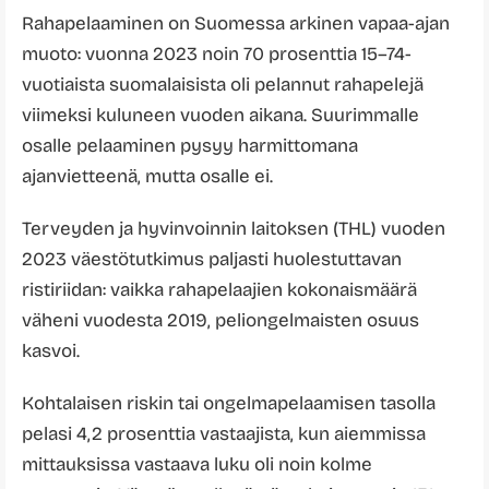
Rahapelaaminen on Suomessa arkinen vapaa-ajan
muoto: vuonna 2023 noin 70 prosenttia 15–74-
vuotiaista suomalaisista oli pelannut rahapelejä
viimeksi kuluneen vuoden aikana. Suurimmalle
osalle pelaaminen pysyy harmittomana
ajanvietteenä, mutta osalle ei.
Terveyden ja hyvinvoinnin laitoksen (THL) vuoden
2023 väestötutkimus paljasti huolestuttavan
ristiriidan: vaikka rahapelaajien kokonaismäärä
väheni vuodesta 2019, peliongelmaisten osuus
kasvoi.
Kohtalaisen riskin tai ongelmapelaamisen tasolla
pelasi 4,2 prosenttia vastaajista, kun aiemmissa
mittauksissa vastaava luku oli noin kolme