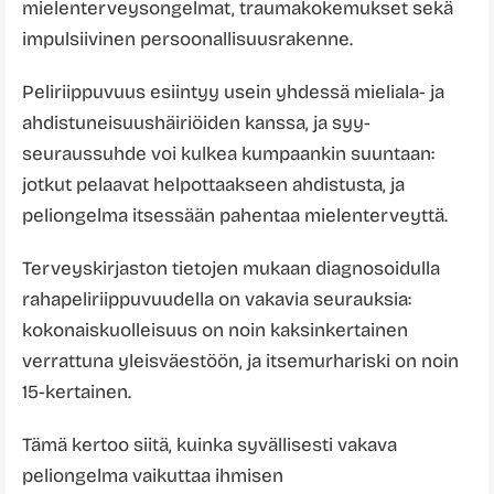
mielenterveysongelmat, traumakokemukset sekä
impulsiivinen persoonallisuusrakenne.
Peliriippuvuus esiintyy usein yhdessä mieliala- ja
ahdistuneisuushäiriöiden kanssa, ja syy-
seuraussuhde voi kulkea kumpaankin suuntaan:
jotkut pelaavat helpottaakseen ahdistusta, ja
peliongelma itsessään pahentaa mielenterveyttä.
Terveyskirjaston tietojen mukaan diagnosoidulla
rahapeliriippuvuudella on vakavia seurauksia:
kokonaiskuolleisuus on noin kaksinkertainen
verrattuna yleisväestöön, ja itsemurhariski on noin
15-kertainen.
Tämä kertoo siitä, kuinka syvällisesti vakava
peliongelma vaikuttaa ihmisen