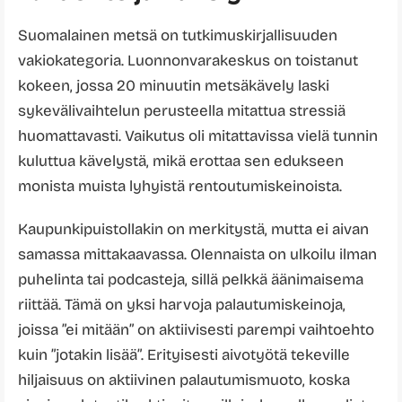
Suomalainen metsä on tutkimuskirjallisuuden
vakiokategoria. Luonnonvarakeskus on toistanut
kokeen, jossa 20 minuutin metsäkävely laski
sykevälivaihtelun perusteella mitattua stressiä
huomattavasti. Vaikutus oli mitattavissa vielä tunnin
kuluttua kävelystä, mikä erottaa sen edukseen
monista muista lyhyistä rentoutumiskeinoista.
Kaupunkipuistollakin on merkitystä, mutta ei aivan
samassa mittakaavassa. Olennaista on ulkoilu ilman
puhelinta tai podcasteja, sillä pelkkä äänimaisema
riittää. Tämä on yksi harvoja palautumiskeinoja,
joissa ”ei mitään” on aktiivisesti parempi vaihtoehto
kuin ”jotakin lisää”. Erityisesti aivotyötä tekeville
hiljaisuus on aktiivinen palautumismuoto, koska