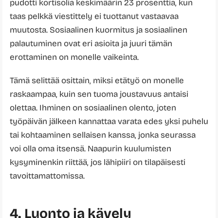
pudotti kortisolia keskimäärin 23 prosenttia, kun
taas pelkkä viestittely ei tuottanut vastaavaa
muutosta. Sosiaalinen kuormitus ja sosiaalinen
palautuminen ovat eri asioita ja juuri tämän
erottaminen on monelle vaikeinta.
Tämä selittää osittain, miksi etätyö on monelle
raskaampaa, kuin sen tuoma joustavuus antaisi
olettaa. Ihminen on sosiaalinen olento, joten
työpäivän jälkeen kannattaa varata edes yksi puhelu
tai kohtaaminen sellaisen kanssa, jonka seurassa
voi olla oma itsensä. Naapurin kuulumisten
kysyminenkin riittää, jos lähipiiri on tilapäisesti
tavoittamattomissa.
4. Luonto ja kävely