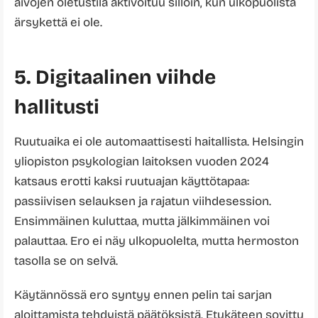
aivojen oletustila aktivoituu silloin, kun ulkopuolista
ärsykettä ei ole.
5. Digitaalinen viihde
hallitusti
Ruutuaika ei ole automaattisesti haitallista. Helsingin
yliopiston psykologian laitoksen vuoden 2024
katsaus erotti kaksi ruutuajan käyttötapaa:
passiivisen selauksen ja rajatun viihdesession.
Ensimmäinen kuluttaa, mutta jälkimmäinen voi
palauttaa. Ero ei näy ulkopuolelta, mutta hermoston
tasolla se on selvä.
Käytännössä ero syntyy ennen pelin tai sarjan
aloittamista tehdyistä päätöksistä. Etukäteen sovittu