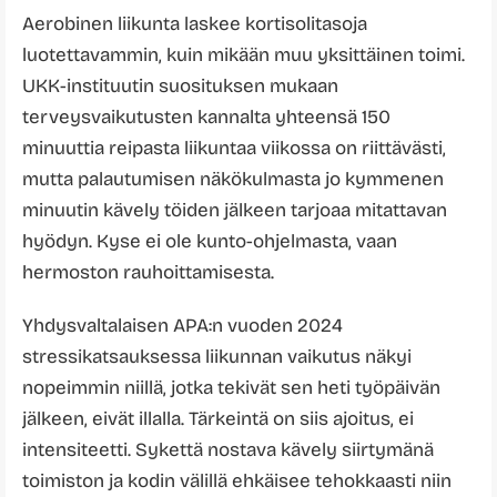
Aerobinen liikunta laskee kortisolitasoja
luotettavammin, kuin mikään muu yksittäinen toimi.
UKK-instituutin suosituksen mukaan
terveysvaikutusten kannalta yhteensä 150
minuuttia reipasta liikuntaa viikossa on riittävästi,
mutta palautumisen näkökulmasta jo kymmenen
minuutin kävely töiden jälkeen tarjoaa mitattavan
hyödyn. Kyse ei ole kunto-ohjelmasta, vaan
hermoston rauhoittamisesta.
Yhdysvaltalaisen APA:n vuoden 2024
stressikatsauksessa liikunnan vaikutus näkyi
nopeimmin niillä, jotka tekivät sen heti työpäivän
jälkeen, eivät illalla. Tärkeintä on siis ajoitus, ei
intensiteetti. Sykettä nostava kävely siirtymänä
toimiston ja kodin välillä ehkäisee tehokkaasti niin