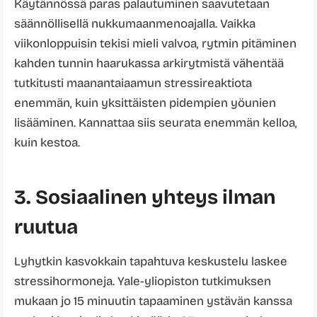
Käytännössä paras palautuminen saavutetaan
säännöllisellä nukkumaanmenoajalla. Vaikka
viikonloppuisin tekisi mieli valvoa, rytmin pitäminen
kahden tunnin haarukassa arkirytmistä vähentää
tutkitusti maanantaiaamun stressireaktiota
enemmän, kuin yksittäisten pidempien yöunien
lisääminen. Kannattaa siis seurata enemmän kelloa,
kuin kestoa.
3. Sosiaalinen yhteys ilman
ruutua
Lyhytkin kasvokkain tapahtuva keskustelu laskee
stressihormoneja. Yale-yliopiston tutkimuksen
mukaan jo 15 minuutin tapaaminen ystävän kanssa