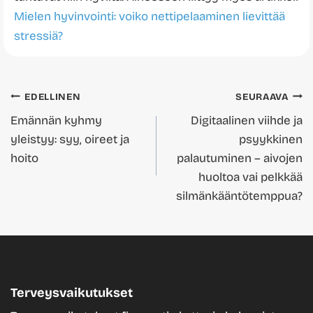
Mielen hyvinvointi: voiko nettipelaaminen lievittää
stressiä?
Artikkelien
EDELLINEN
SEURAAVA
Emännän kyhmy
Digitaalinen viihde ja
selaus
yleistyy: syy, oireet ja
psyykkinen
hoito
palautuminen – aivojen
huoltoa vai pelkkää
silmänkääntötemppua?
Terveysvaikutukset