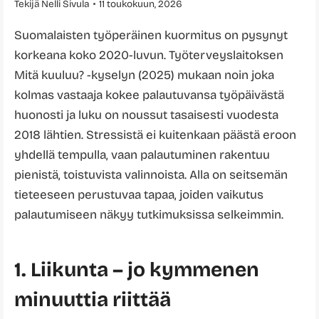
Tekijä
Nelli Sivula
11 toukokuun, 2026
Suomalaisten työperäinen kuormitus on pysynyt
korkeana koko 2020-luvun. Työterveyslaitoksen
Mitä kuuluu? -kyselyn (2025) mukaan noin joka
kolmas vastaaja kokee palautuvansa työpäivästä
huonosti ja luku on noussut tasaisesti vuodesta
2018 lähtien. Stressistä ei kuitenkaan päästä eroon
yhdellä tempulla, vaan palautuminen rakentuu
pienistä, toistuvista valinnoista. Alla on seitsemän
tieteeseen perustuvaa tapaa, joiden vaikutus
palautumiseen näkyy tutkimuksissa selkeimmin.
1. Liikunta – jo kymmenen
minuuttia riittää