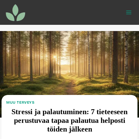
Siirry
sisältöön
MUU TERVEYS
Stressi ja palautuminen: 7 tieteeseen
perustuvaa tapaa palautua helposti
töiden jälkeen