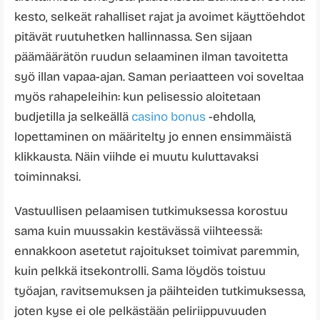
kesto, selkeät rahalliset rajat ja avoimet käyttöehdot
pitävät ruutuhetken hallinnassa. Sen sijaan
päämäärätön ruudun selaaminen ilman tavoitetta
syö illan vapaa-ajan. Saman periaatteen voi soveltaa
myös rahapeleihin: kun pelisessio aloitetaan
budjetilla ja selkeällä
casino bonus
-ehdolla,
lopettaminen on määritelty jo ennen ensimmäistä
klikkausta. Näin viihde ei muutu kuluttavaksi
toiminnaksi.
Vastuullisen pelaamisen tutkimuksessa korostuu
sama kuin muussakin kestävässä viihteessä:
ennakkoon asetetut rajoitukset toimivat paremmin,
kuin pelkkä itsekontrolli. Sama löydös toistuu
työajan, ravitsemuksen ja päihteiden tutkimuksessa,
joten kyse ei ole pelkästään peliriippuvuuden