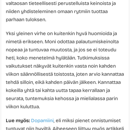
valtaosan tieteellisesti perustelluista keinoista ja
niiden yhdisteleminen omaan rytmiin tuottaa
parhaan tuloksen.
Yksi yleinen virhe on kuitenkin hyvä huomioida ja
nimetä erikseen. Moni odottaa palautumiskeinolta
nopeaa ja tuntuvaa muutosta, ja jos se ei toteudu
heti, koko menetelmä hylätään. Tutkimuksissa
vaikutukset näkyvät kuitenkin vasta noin kahden
viikon säännöllisestä toistosta, joten arvio kannattaa
tehdä silloin, eikä kahden päivän jälkeen. Kannattaa
kokeilla yhtä tai kahta uutta tapaa kerrallaan ja
seurata, tuntemuksia kehossa ja mielialassa parin
viikon kuluttua.
Lue myös:
Dopamiini
, eli miksi pienet onnistumiset
tuntuvat niin hyviltä. Aiheeseen liittyy myös artikkeli