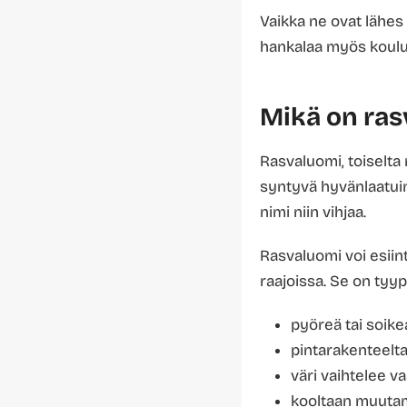
Vaikka ne ovat lähes
hankalaa myös koulut
Mikä on ras
Rasvaluomi, toiselta
syntyvä hyvänlaatuine
nimi niin vihjaa.
Rasvaluomi voi esiint
raajoissa. Se on tyypi
pyöreä tai soik
pintarakenteeltaa
väri vaihtelee 
kooltaan muutam