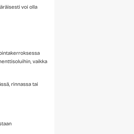
räisesti voi olla
 pintakerroksessa
enttisoluihin, vaikka
ssä, rinnassa tai
staan