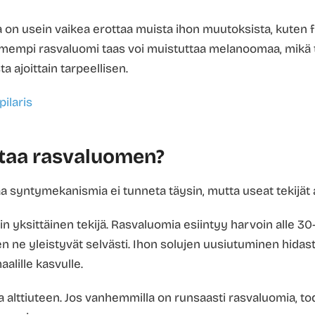
on usein vaikea erottaa muista ihon muutoksista, kuten f
mempi rasvaluomi taas voi muistuttaa melanoomaa, mikä
a ajoittain tarpeellisen.
pilaris
taa rasvaluomen?
syntymekanismia ei tunneta täysin, mutta useat tekijät alt
n yksittäinen tekijä. Rasvaluomia esiintyy harvoin alle 30-
n ne yleistyvät selvästi. Ihon solujen uusiutuminen hidas
alille kasvulle.
a alttiuteen. Jos vanhemmilla on runsaasti rasvaluomia, 