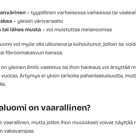
manvärinen
– tyypillinen varhaisessa vaiheessa tai vaaleaih
uskea
– yleisin värivariaatio
tai lähes musta
– voi muistuttaa melanoomaa
luomi voi myös olla ulkoneva ja kohoutunut, jolloin se voi
tai fibroomakasvun kanssa.
on yleinen ilmiö: vaatetus tai ihon hankaus voi ärsyttää mu
i vuotaa. Ärtymys ei yksin tarkoita pahanlaatuisuutta, mut
le.
valuomi on vaarallinen?
e vaarallinen, mutta jotkin ihon muutokset voivat näyttää r
in vakavampaa.