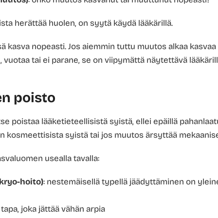
ista herättää huolen, on syytä käydä lääkärillä.
ä kasva nopeasti. Jos aiemmin tuttu muutos alkaa kasvaa
 vuotaa tai ei parane, se on viipymättä näytettävä lääkärill
n poisto
se poistaa lääketieteellisistä syistä, ellei epäillä pahanlaa
n kosmeettisista syistä tai jos muutos ärsyttää mekaanise
asvaluomen usealla tavalla:
kryo-hoito)
: nestemäisellä typellä jäädyttäminen on ylei
 tapa, joka jättää vähän arpia