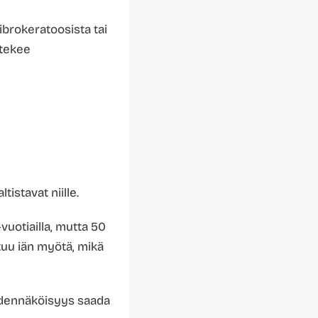
ibrokeratoosista tai
 tekee
istavat niille.
vuotiailla, mutta 50
tuu iän myötä, mikä
todennäköisyys saada