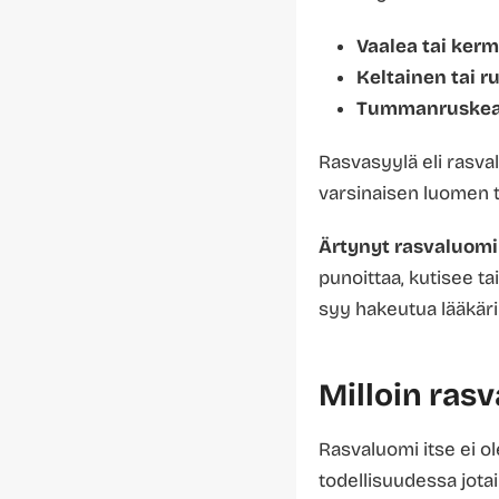
Vaalea tai ker
Keltainen tai r
Tummanruskea 
Rasvasyylä eli rasva
varsinaisen luomen 
Ärtynyt rasvaluomi
punoittaa, kutisee ta
syy hakeutua lääkäril
Milloin ras
Rasvaluomi itse ei ol
todellisuudessa jota