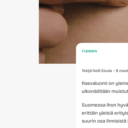
YLEINEN
Tekijä
Nelli Sivula
8 maal
Rasvaluomi on yleine
ulkonäöltään muistut
Suomessa ihon hyvänl
erittäin yleisiä erityi
suurin osa ihmisistä