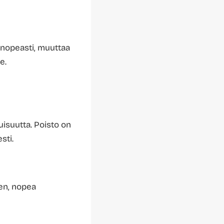
 nopeasti, muuttaa
e.
tuisuutta. Poisto on
sti.
nen, nopea