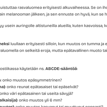
uistuttaa rasvaluomea erityisesti alkuvaiheessa. Se on iho
in melanooman jälkeen, ja sen ennuste on hyvä, kun se ha
 usein auringolle altistuneilla alueilla, kuten kasvoissa, k
meksi
luullaan erityisesti silloin, kun muutos on tumma ja 
aluomella on selkeitä eroja, mutta epätavallinen muoto tai
ostiikassa käytetään ns.
ABCDE-sääntöä
:
a
: onko muutos epäsymmetrinen?
na)
: onko reunat epätasaiset tai epäselvät?
 onko väri epätasainen tai useita sävyjä?
lkaisija)
: onko muutos yli 6 mm?
muutos)
: onko muutos kasvanut tai muuttunut nopeasti?