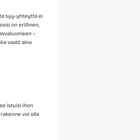
ta syy-yhteyttä ei
osi on erillinen,
 rasvaluomeen –
a vaatii aina
se istuisi ihon
a rakenne voi olla