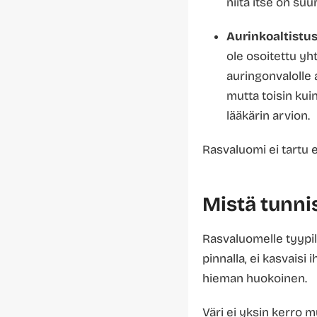
niitä itse on suu
Aurinkoaltistu
ole osoitettu yh
auringonvalolle 
mutta toisin kui
lääkärin arvion.
Rasvaluomi ei tartu 
Mistä tunni
Rasvaluomelle tyypilli
pinnalla, ei kasvaisi 
hieman huokoinen.
Väri ei yksin kerro m