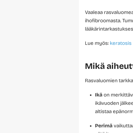
Vaaleaa rasvaluomea 
ihofibroomasta. Tum
lääkärintarkastuksest
Lue myös:
keratosis 
Mikä aiheut
Rasvaluomien tarkkaa 
Ikä
on merkittävi
ikävuoden jälkee
altistaa epänorma
Perimä
vaikutta