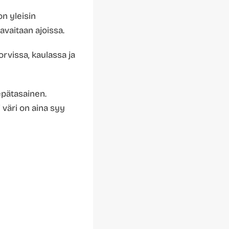
n yleisin
vaitaan ajoissa.
orvissa, kaulassa ja
epätasainen.
 väri on aina syy