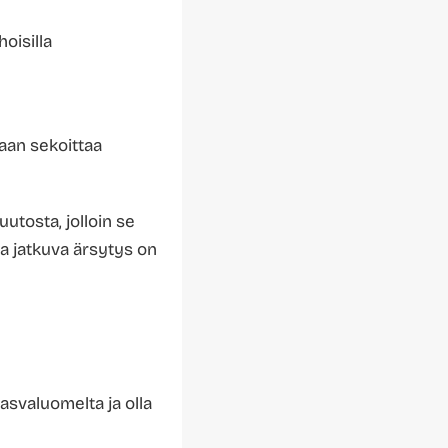
oisilla
daan sekoittaa
utosta, jolloin se
ta jatkuva ärsytys on
asvaluomelta ja olla