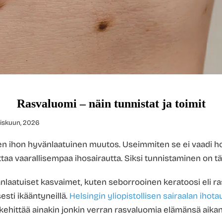
Rasvaluomi – näin tunnistat ja toimit
iskuun, 2026
n ihon hyvänlaatuinen muutos. Useimmiten se ei vaadi hoi
taa vaarallisempaa ihosairautta. Siksi tunnistaminen on t
aatuiset kasvaimet, kuten seborrooinen keratoosi eli ra
sesti ikääntyneillä.
Helsingin yliopistollisen sairaalan ihotau
 kehittää ainakin jonkin verran rasvaluomia elämänsä aikan