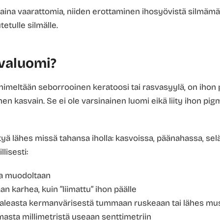
 aina vaarattomia, niiden erottaminen ihosyövistä silmämää
etulle silmälle.
valuomi?
 nimeltään seborrooinen keratoosi tai rasvasyylä, on ihon
n kasvain. Se ei ole varsinainen luomi eikä liity ihon pigm
yä lähes missä tahansa iholla: kasvoissa, päänahassa, selä
llisesti:
ea muodoltaan
n karhea, kuin ”liimattu” ihon päälle
vaaleasta kermanvärisestä tummaan ruskeaan tai lähes mu
asta millimetristä useaan senttimetriin