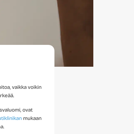
toa, vaikka voikin
ärkeää.
svaluomi, ovat
tiklinikan
mukaan
a.