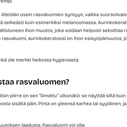
rempi.
s
liitetään usein rasvaluomien syntyyn, vaikka suoraviivais
tä selkeästi kuin esimerkiksi melanoomassa. Aurinkokerato
altistuneen ihon muutos, joka voidaan helposti sekoittaa
n rasvaluomi, aurinkokeratoosi on ihon esisyöpämuutos, jok
eikä ole merkki heikosta hygieniasta.
staa rasvaluomen?
sin piirre on sen ”liimattu” ulkonäkö: se näyttää siltä kuin 
ihosta sisältä päin. Pinta on yleensä karhea tai syyläinen, j
uutoksen laadusta. Rasvaluomi voi olla: