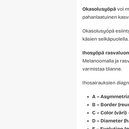
Okasolusyöpä
voi m
pahanlaatuinen kasva
Okasolusyöpä esiintyy
käsien selkäpuolella.
Ihosyöpä rasvaluo
Melanoomalla ja rasv
varmistaa tilanne.
Ihosairauksien diagn
A – Asymmetri
B – Border (reu
C – Color (väri)
:
D – Diameter (ha
E – Evolution (