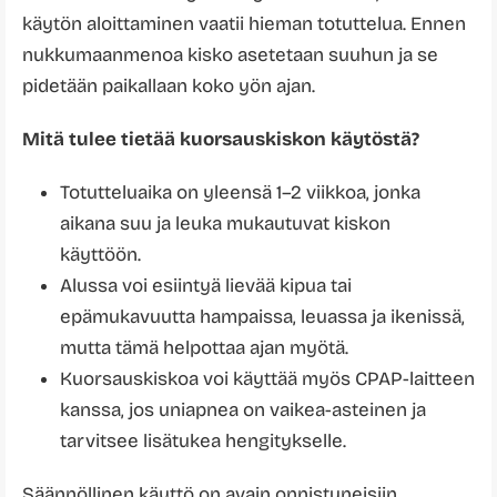
käytön aloittaminen vaatii hieman totuttelua. Ennen
nukkumaanmenoa kisko asetetaan suuhun ja se
pidetään paikallaan koko yön ajan.
Mitä tulee tietää kuorsauskiskon käytöstä?
Totutteluaika on yleensä 1–2 viikkoa, jonka
aikana suu ja leuka mukautuvat kiskon
käyttöön.
Alussa voi esiintyä lievää kipua tai
epämukavuutta hampaissa, leuassa ja ikenissä,
mutta tämä helpottaa ajan myötä.
Kuorsauskiskoa voi käyttää myös CPAP-laitteen
kanssa, jos uniapnea on vaikea-asteinen ja
tarvitsee lisätukea hengitykselle.
Säännöllinen käyttö on avain onnistuneisiin