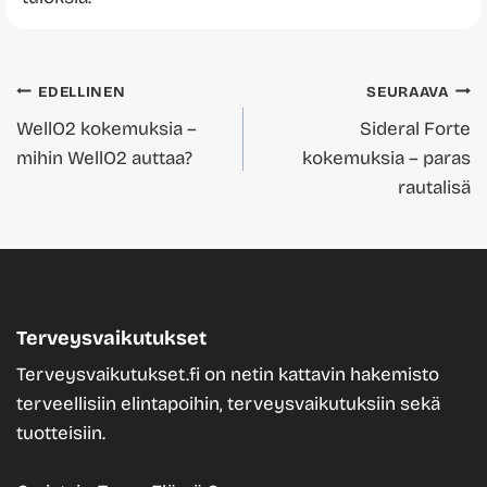
Artikkelien
EDELLINEN
SEURAAVA
WellO2 kokemuksia –
Sideral Forte
selaus
mihin WellO2 auttaa?
kokemuksia – paras
rautalisä
Terveysvaikutukset
Terveysvaikutukset.fi on netin kattavin hakemisto
terveellisiin elintapoihin, terveysvaikutuksiin sekä
tuotteisiin.