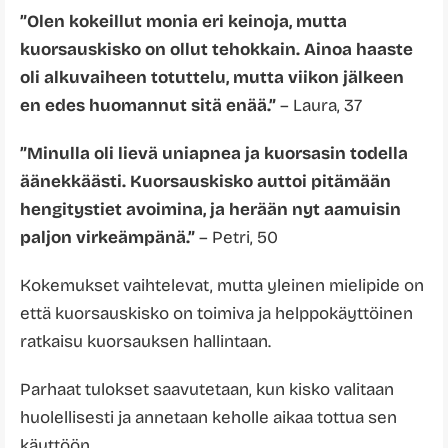
”Olen kokeillut monia eri keinoja, mutta
kuorsauskisko on ollut tehokkain. Ainoa haaste
oli alkuvaiheen totuttelu, mutta viikon jälkeen
en edes huomannut sitä enää.”
– Laura, 37
”Minulla oli lievä uniapnea ja kuorsasin todella
äänekkäästi. Kuorsauskisko auttoi pitämään
hengitystiet avoimina, ja herään nyt aamuisin
paljon virkeämpänä.”
– Petri, 50
Kokemukset vaihtelevat, mutta yleinen mielipide on
että kuorsauskisko on toimiva ja helppokäyttöinen
ratkaisu kuorsauksen hallintaan.
Parhaat tulokset saavutetaan, kun kisko valitaan
huolellisesti ja annetaan keholle aikaa tottua sen
käyttöön.