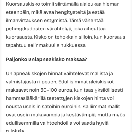
Kuorsauskisko toimii siirtämällä alaleukaa hieman
eteenpäin, mikä avaa hengitysteitä ja estää
ilmanvirtauksen estymistä. Tämä vähentää
pehmytkudosten värähtelyä, joka aiheuttaa
kuorsausta. Kisko on tehokkain silloin, kun kuorsaus
tapahtuu selinmakuulla nukkuessa.
Paljonko uniapneakisko maksaa?
Uniapneakiskojen hinnat vaihtelevat mallista ja
valmistajasta riippuen. Edullisimmat yleiskiskot
maksavat noin 50–100 euroa, kun taas yksilöllisesti
hammaslääkärillä teetettyjen kiskojen hinta voi
nousta useisiin satoihin euroihin. Kalliimmat mallit
ovat usein mukavampia ja kestävämpiä, mutta myös
edullisemmilla vaihtoehdoilla voi saada hyviä
tuloksia.