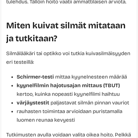
tulehdus. Tällöin hoito vaatii ammattilaisen arviota.
Miten kuivat silmät mitataan
ja tutkitaan?
Silmälääkäri tai optikko voi tutkia kuivasilmäisyyden
eri testeillä:
Schirmer-testi
mittaa kyynelnesteen määrää
kyynelfilmin hajotusajan mittaus (TBUT)
kertoo, kuinka nopeasti kyynelfilmi haihtuu
värjäystestit
paljastavat silmän pinnan vauriot
rauhasten toimintaa arvioidaan puristamalla
luomen reunaa kevyesti
Tutkimusten avulla voidaan valita oikea hoito. Pelkkä