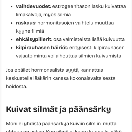
vaihdevuodet
: estrogeenitason lasku kuivattaa
limakalvoja, myös silmiä
raskaus
: hormonitasojen vaihtelu muuttaa
kyynelfilmiä
ehkäisypillerit
: osa valmisteista lisää kuivuutta
kilpirauhasen häiriöt
: erityisesti kilpirauhasen
vajaatoiminta voi aiheuttaa silmien kuivumista
Jos epäilet hormonaalista syytä, kannattaa
keskustella lääkärin kanssa kokonaisvaltaisesta
hoidosta.
Kuivat silmät ja päänsärky
Moni ei yhdistä päänsärkyä kuiviin silmiin, mutta
yhteys on vahva. Kun silmä ei kostu kunnolla, näkö