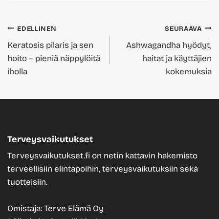
Artikkelien
EDELLINEN
SEURAAVA
Keratosis pilaris ja sen
Ashwagandha hyödyt,
selaus
hoito – pieniä näppylöitä
haitat ja käyttäjien
iholla
kokemuksia
Terveysvaikutukset
Terveysvaikutukset.fi on netin kattavin hakemisto
terveellisiin elintapoihin, terveysvaikutuksiin sekä
tuotteisiin.
Omistaja: Terve Elämä Oy