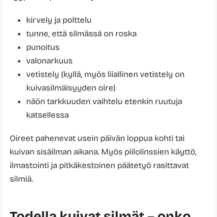
kirvely ja polttelu
tunne, että silmässä on roska
punoitus
valonarkuus
vetistely (kyllä, myös liiallinen vetistely on
kuivasilmäisyyden oire)
näön tarkkuuden vaihtelu etenkin ruutuja
katsellessa
Oireet pahenevat usein päivän loppua kohti tai
kuivan sisäilman aikana. Myös piilolinssien käyttö,
ilmastointi ja pitkäkestoinen päätetyö rasittavat
silmiä.
Todella kuivat silmät – onko