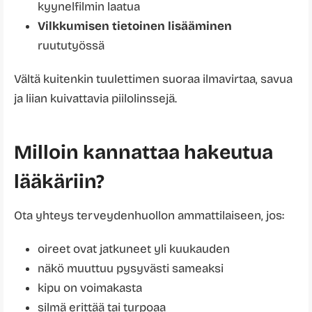
kyynelfilmin laatua
Vilkkumisen tietoinen lisääminen
ruututyössä
Vältä kuitenkin tuulettimen suoraa ilmavirtaa, savua
ja liian kuivattavia piilolinssejä.
Milloin kannattaa hakeutua
lääkäriin?
Ota yhteys terveydenhuollon ammattilaiseen, jos:
oireet ovat jatkuneet yli kuukauden
näkö muuttuu pysyvästi sameaksi
kipu on voimakasta
silmä erittää tai turpoaa