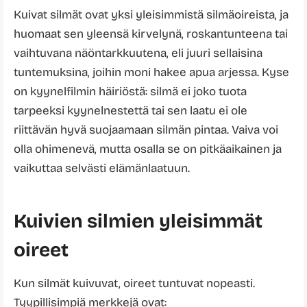
Kuivat silmät ovat yksi yleisimmistä silmäoireista, ja
huomaat sen yleensä kirvelynä, roskantunteena tai
vaihtuvana näöntarkkuutena, eli juuri sellaisina
tuntemuksina, joihin moni hakee apua arjessa. Kyse
on kyynelfilmin häiriöstä: silmä ei joko tuota
tarpeeksi kyynelnestettä tai sen laatu ei ole
riittävän hyvä suojaamaan silmän pintaa. Vaiva voi
olla ohimenevä, mutta osalla se on pitkäaikainen ja
vaikuttaa selvästi elämänlaatuun.
Kuivien silmien yleisimmät
oireet
Kun silmät kuivuvat, oireet tuntuvat nopeasti.
Tyypillisimpiä merkkejä ovat: