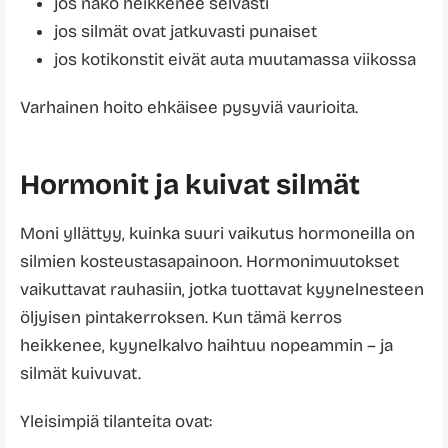
jos näkö heikkenee selvästi
jos silmät ovat jatkuvasti punaiset
jos kotikonstit eivät auta muutamassa viikossa
Varhainen hoito ehkäisee pysyviä vaurioita.
Hormonit ja kuivat silmät
Moni yllättyy, kuinka suuri vaikutus hormoneilla on
silmien kosteustasapainoon. Hormonimuutokset
vaikuttavat rauhasiin, jotka tuottavat kyynelnesteen
öljyisen pintakerroksen. Kun tämä kerros
heikkenee, kyynelkalvo haihtuu nopeammin – ja
silmät kuivuvat.
Yleisimpiä tilanteita ovat: