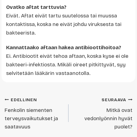
Ovatko aftat tarttuvia?
Eivät. Aftat eivät tartu suutelossa tai muussa
kontaktissa, koska ne eivät johdu viruksesta tai
bakteerista.
Kannattaako aftaan hakea antibioottihoitoa?
Ei. Antibiootit eivät tehoa aftaan, koska kyse ei ole
bakteeri-infektiosta. Mikäli oireet pitkittyvät, syy
selvitetään lääkärin vastaanotolla.
Artikkelien
EDELLINEN
SEURAAVA
Fenkolin siementen
Mitkä ovat
selaus
terveysvaikutukset ja
vedonlyönnin hyvät
saatavuus
puolet?