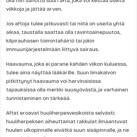
olla niin sanottu suuri afta, joka voi kestää useita
viikkoja ja jättää arven.
Jos aftoja tulee jatkuvasti tai niitä on useita yhtä
aikaa, taustalla saattaa olla ravintoainepuutos,
kilpirauhasen toimintahäiriö tai jokin
immuunijärjestelmään liittyvä sairaus.
Haavauma, joka ei parane kahden viikon kuluessa,
tulee aina näyttää lääkärille. Suun limakalvon
pitkittynyt haavauma voi harvinaisissa
tapauksissa olla merkki suusyövästä, ja varhainen
tunnistaminen on tärkeää.
Aftat eroavat huuliherpesvesikoista selvästi:
huuliherpeksen aiheuttamat rakkulat ilmaantuvat
huulen ulkopinnalle eivätkä suun sisäpinnalle, ja ne