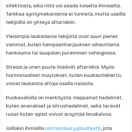
infektiosta, eikä niitä voi saada toiselta ihmiseltä.
Tarkkaa syntymekanismia ei tunneta, mutta useilla
tekijöillä on yhteys aftariskiin.
Yleisimpiä laukaisevia tekijöitä ovat suun pienet
vammat, kuten hampaanharjauksen aiheuttama
hankauma tai suupalan pureminen vahingossa.
Stressi ja unen puute lisäävät aftariskiä. Myös
hormonaaliset muutokset, kuten kuukautiskierto,
voivat laukaista aftoja osalla naisista.
Ruokavaliolla on merkitystä. Happamat hedelmät,
kuten ananakset ja sitrushedelmät, sekä terävät
ruoat kuten sipsit voivat ärsyttää limakalvoa.
Joillakin ihmisillä
natriumlauryylisulfaatti
, jota