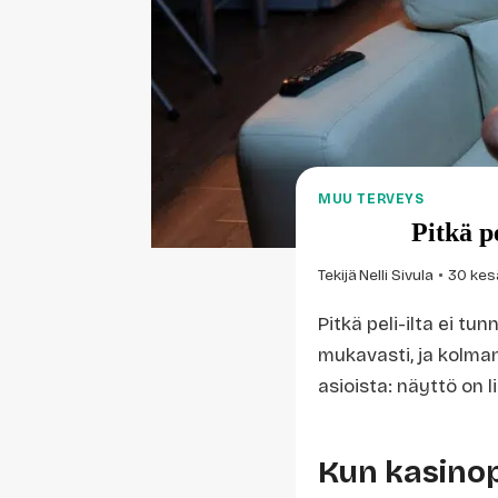
MUU TERVEYS
Pitkä p
Tekijä
Nelli Sivula
30 kes
Pitkä peli-ilta ei t
mukavasti, ja kolman
asioista: näyttö on l
Kun kasinop