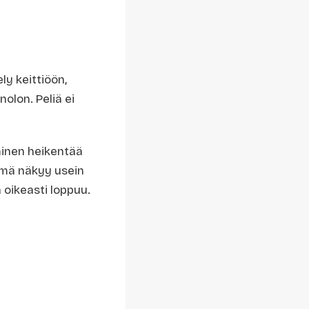
y keittiöön,
olon. Peliä ei
uminen heikentää
tämä näkyy usein
 oikeasti loppuu.