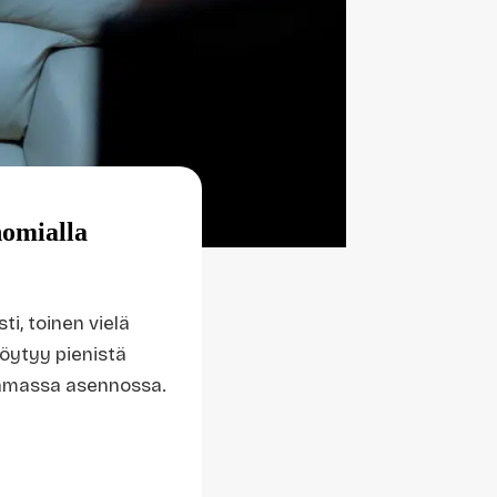
nomialla
ti, toinen vielä
löytyy pienistä
n samassa asennossa.