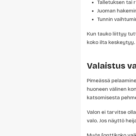
Talletuksen tai 
Juoman hakemi
Tunnin vaihtumi
Kun tauko liittyy tut
koko ilta keskeytyy.
Valaistus v
Pimeässä pelaaminen
huoneen välinen kont
katsomisesta pehm
Valon ei tarvitse ol
valo. Jos näyttö hei
Myös fonttikoko vaik