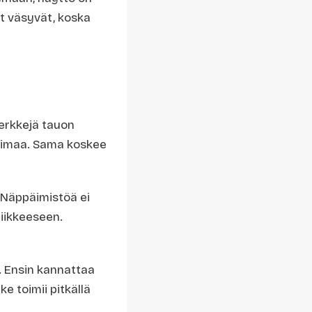
ät väsyvät, koska
erkkejä tauon
 voimaa. Sama koskee
. Näppäimistöä ei
liikkeeseen.
a. Ensin kannattaa
ke toimii pitkällä