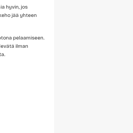
ia hyvin, jos
 keho jää yhteen
otona pelaamiseen.
 levätä ilman
ta.