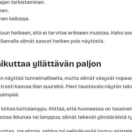
rajan tarkistaminen.
nen.
nen kellossa.
tuun hetkeen, sitä ei tarvitse erikseen muistaa. Keho saa 
 Samalla silmät saavat hetken pois näytöstä.
aikuttaa yllättävän paljon
 näyttää tunnelmalliselta, mutta silmät väsyvät nopea
rasti kasvaa liian suureksi. Pieni taustavalo näytön taka
eämpää.
la kirkas kattolamppu. Riittää, että huoneessa on tasain
jastaa ikkunaa tai lamppua, silmät tekevät ylimääräistä t
uttaa. Jos ehtoja, saldoa tai pelinäkymää joutuu siriste