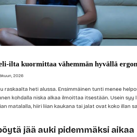
eli-ilta kuormittaa vähemmän hyvällä ergo
äkuun, 2026
unnu raskaalta heti alussa. Ensimmäinen tunti menee helpos
nen kohdalla niska alkaa ilmoittaa itsestään. Usein syy 
iian matalalla, hiiri liian kaukana tai jalat ovat koko illa
öytä jää auki pidemmäksi aikaa