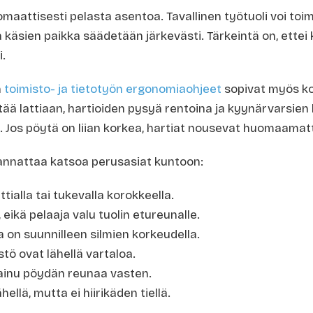
omaattisesti pelasta asentoa. Tavallinen työtuoli voi toim
a käsien paikka säädetään järkevästi. Tärkeintä on, ettei
i.
n
toimisto- ja tietotyön ergonomiaohjeet
sopivat myös k
yltää lattiaan, hartioiden pysyä rentoina ja kyynärvarsien
. Jos pöytä on liian korkea, hartiat nousevat huomaamat
kannattaa katsoa perusasiat kuntoon:
ttialla tai tukevalla korokkeella.
 eikä pelaaja valu tuolin etureunalle.
 on suunnilleen silmien korkeudella.
stö ovat lähellä vartaloa.
ainu pöydän reunaa vasten.
ellä, mutta ei hiirikäden tiellä.