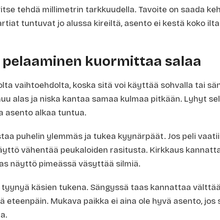
vitse tehdä millimetrin tarkkuudella. Tavoite on saada ke
rtiat tuntuvat jo alussa kireiltä, asento ei kestä koko ilta
 pelaaminen kuormittaa salaa
lta vaihtoehdolta, koska sitä voi käyttää sohvalla tai 
uu alas ja niska kantaa samaa kulmaa pitkään. Lyhyt sela
 asento alkaa tuntua.
taa puhelin ylemmäs ja tukea kyynärpäät. Jos peli vaatii
yttö vähentää peukaloiden rasitusta. Kirkkaus kannat
irkas näyttö pimeässä väsyttää silmiä.
ä tyynyä käsien tukena. Sängyssä taas kannattaa välttää
lä eteenpäin. Mukava paikka ei aina ole hyvä asento, jo
aa.