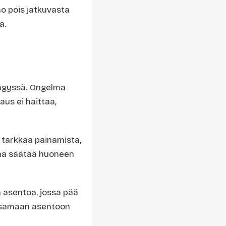
ho pois jatkuvasta
a.
sängyssä. Ongelma
us ei haittaa,
 tarkkaa painamista,
taa säätää huoneen
 asentoa, jossa pää
s samaan asentoon