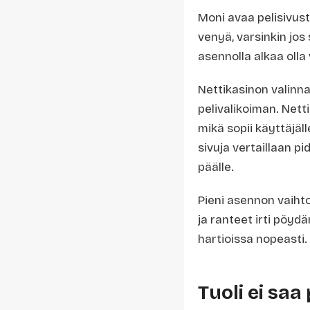
Moni avaa pelisivust
venyä, varsinkin jos
asennolla alkaa olla 
Nettikasinon valinna
pelivalikoiman. Nett
mikä sopii käyttäjä
sivuja vertaillaan p
päälle.
Pieni asennon vaihto
ja ranteet irti pöyd
hartioissa nopeasti.
Tuoli ei saa