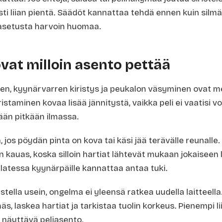
ksti liian pientä. Säädöt kannattaa tehdä ennen kuin silm
setusta harvoin huomaa.
vat milloin asento pettää
n, kyynärvarren kiristys ja peukalon väsyminen ovat m
ristaminen kovaa lisää jännitystä, vaikka peli ei vaatisi
tään pitkään ilmassa.
, jos pöydän pinta on kova tai käsi jää terävälle reunalle
n kauas, koska silloin hartiat lähtevät mukaan jokaiseen 
latessa kyynärpäille kannattaa antaa tuki.
istella usein, ongelma ei yleensä ratkea uudella laitteell
äs, laskea hartiat ja tarkistaa tuolin korkeus. Pienempi lii
n näyttävä peliasento.