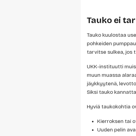
Tauko ei ta
Tauko kuulostaa use
pohkeiden pumppaus t
tarvitse sulkea, jos 
UKK-instituutti mui
muun muassa alaraajo
jäykkyytenä, levotto
Siksi tauko kannatta
Hyviä taukokohtia o
Kierroksen tai 
Uuden pelin av