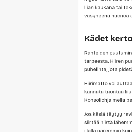
liian kaukana tai te
väsyneenä huonoa a
Kädet kerto
Ranteiden puutumine
tarpeesta. Hiiren pu
puhelinta, jota pide
Hiirimatto voi auttaa
kannata työntää liia
Konsoliohjaimella pe
Jos käsiä täytyy rav
siirtää hiirtä lähemm
illalla paremmin kui