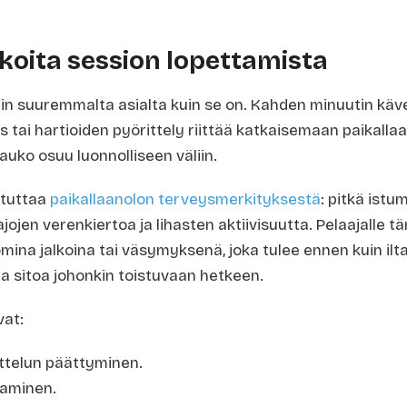
rkoita session lopettamista
in suuremmalta asialta kuin se on. Kahden minuutin kävel
ai hartioiden pyörittely riittää katkaisemaan paikallaan
tauko osuu luonnolliseen väliin.
stuttaa
paikallaanolon terveysmerkityksestä
: pitkä ist
jen verenkiertoa ja lihasten aktiivisuutta. Pelaajalle 
mina jalkoina tai väsymyksenä, joka tulee ennen kuin ilta
a sitoa johonkin toistuvaan hetkeen.
vat:
ottelun päättyminen.
aaminen.