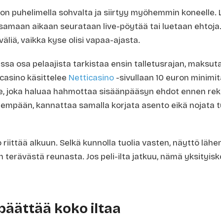
on puhelimella sohvalta ja siirtyy myöhemmin koneelle. L
 samaan aikaan seurataan live-pöytää tai luetaan ehtoja. 
väliä, vaikka kyse olisi vapaa-ajasta.
ssa osa pelaajista tarkistaa ensin talletusrajan, maksuta
icasino käsittelee
Netticasino
-sivullaan 10 euron minimit
lle, joka haluaa hahmottaa sisäänpääsyn ehdot ennen reki
idempään, kannattaa samalla korjata asento eikä nojata 
 riittää alkuun. Selkä kunnolla tuolia vasten, näyttö lä
än terävästä reunasta. Jos peli-ilta jatkuu, nämä yksityi
 päättää koko iltaa