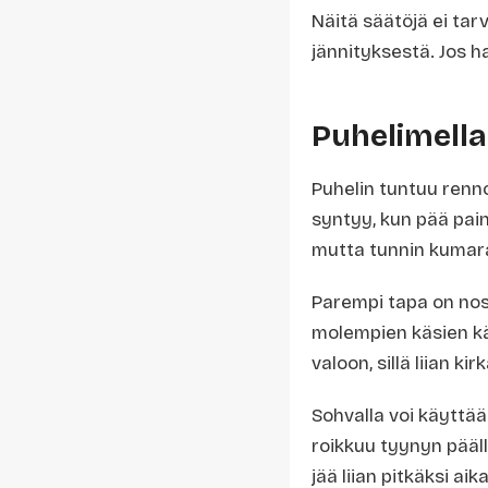
Näitä säätöjä ei tar
jännityksestä. Jos ha
Puhelimella
Puhelin tuntuu renno
syntyy, kun pää pain
mutta tunnin kumara
Parempi tapa on nos
molempien käsien kä
valoon, sillä liian k
Sohvalla voi käyttä
roikkuu tyynyn pääl
jää liian pitkäksi aik