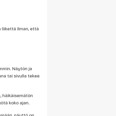
liikettä ilman, että
mmin. Näytön ja
na tai sivulla tekee
en, häikäisemätön
yötä koko ajan.
lemään, näyttö on