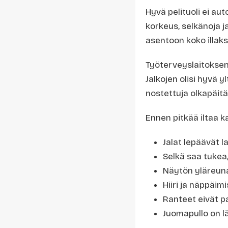
Hyvä pelituoli ei aut
korkeus, selkänoja j
asentoon koko illaks
Työterveyslaitokse
Jalkojen olisi hyvä 
nostettuja olkapäitä
Ennen pitkää iltaa 
Jalat lepäävät la
Selkä saa tukea,
Näytön yläreuna
Hiiri ja näppäimi
Ranteet eivät p
Juomapullo on läh