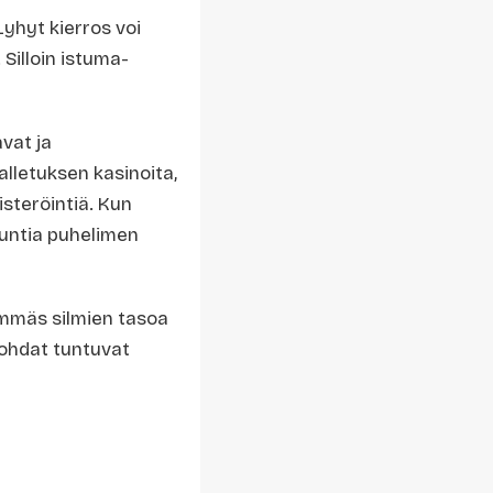
yhyt kierros voi
Silloin istuma-
vat ja
alletuksen kasinoita,
steröintiä. Kun
tuntia puhelimen
hemmäs silmien tasoa
skohdat tuntuvat