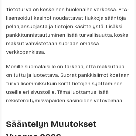
Tietoturva on keskeinen huolenaihe verkossa. ETA-
lisensoidut kasinot noudattavat tiukkoja sääntöjä
pelaajansuojasta ja tietojen käsittelystä. Lisäksi
pankkitunnistautuminen lisää turvallisuutta, koska
maksut vahvistetaan suoraan omassa
verkkopankissa.
Monille suomalaisille on tärkeää, että maksutapa
on tuttu ja luotettava. Suorat pankkisiirrot koetaan
turvallisemmiksi kuin korttitietojen syöttäminen
useille eri sivustoille. Tämä luottamus lisää
rekisteröitymisvapaiden kasinoiden vetovoimaa.
Sääntelyn Muutokset