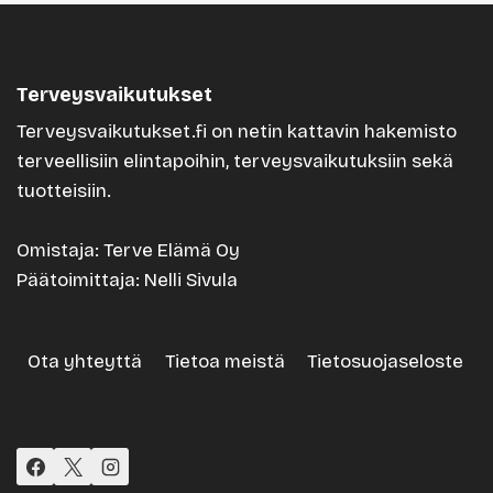
Terveysvaikutukset
Terveysvaikutukset.fi on netin kattavin hakemisto
terveellisiin elintapoihin, terveysvaikutuksiin sekä
tuotteisiin.
Omistaja: Terve Elämä Oy
Päätoimittaja: Nelli Sivula
Ota yhteyttä
Tietoa meistä
Tietosuojaseloste