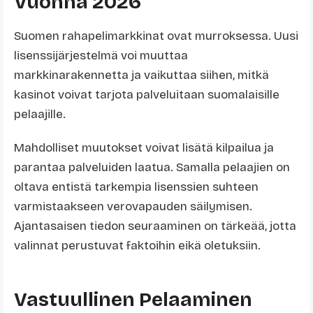
Vuonna 2026
Suomen rahapelimarkkinat ovat murroksessa. Uusi
lisenssijärjestelmä voi muuttaa
markkinarakennetta ja vaikuttaa siihen, mitkä
kasinot voivat tarjota palveluitaan suomalaisille
pelaajille.
Mahdolliset muutokset voivat lisätä kilpailua ja
parantaa palveluiden laatua. Samalla pelaajien on
oltava entistä tarkempia lisenssien suhteen
varmistaakseen verovapauden säilymisen.
Ajantasaisen tiedon seuraaminen on tärkeää, jotta
valinnat perustuvat faktoihin eikä oletuksiin.
Vastuullinen Pelaaminen