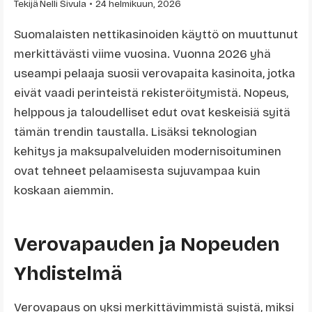
Tekijä
Nelli Sivula
24 helmikuun, 2026
Suomalaisten nettikasinoiden käyttö on muuttunut
merkittävästi viime vuosina. Vuonna 2026 yhä
useampi pelaaja suosii verovapaita kasinoita, jotka
eivät vaadi perinteistä rekisteröitymistä. Nopeus,
helppous ja taloudelliset edut ovat keskeisiä syitä
tämän trendin taustalla. Lisäksi teknologian
kehitys ja maksupalveluiden modernisoituminen
ovat tehneet pelaamisesta sujuvampaa kuin
koskaan aiemmin.
Verovapauden ja Nopeuden
Yhdistelmä
Verovapaus on yksi merkittävimmistä syistä, miksi