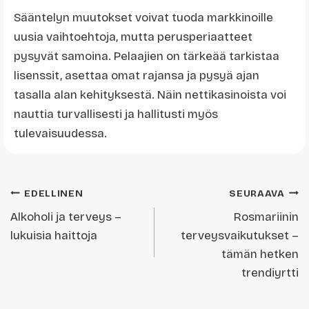
Sääntelyn muutokset voivat tuoda markkinoille
uusia vaihtoehtoja, mutta perusperiaatteet
pysyvät samoina. Pelaajien on tärkeää tarkistaa
lisenssit, asettaa omat rajansa ja pysyä ajan
tasalla alan kehityksestä. Näin nettikasinoista voi
nauttia turvallisesti ja hallitusti myös
tulevaisuudessa.
Artikkelien
EDELLINEN
SEURAAVA
Alkoholi ja terveys –
Rosmariinin
selaus
lukuisia haittoja
terveysvaikutukset –
tämän hetken
trendiyrtti