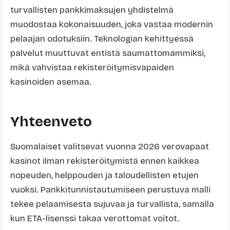
turvallisten pankkimaksujen yhdistelmä
muodostaa kokonaisuuden, joka vastaa modernin
pelaajan odotuksiin. Teknologian kehittyessä
palvelut muuttuvat entistä saumattomammiksi,
mikä vahvistaa rekisteröitymisvapaiden
kasinoiden asemaa.
Yhteenveto
Suomalaiset valitsevat vuonna 2026 verovapaat
kasinot ilman rekisteröitymistä ennen kaikkea
nopeuden, helppouden ja taloudellisten etujen
vuoksi. Pankkitunnistautumiseen perustuva malli
tekee pelaamisesta sujuvaa ja turvallista, samalla
kun ETA-lisenssi takaa verottomat voitot.