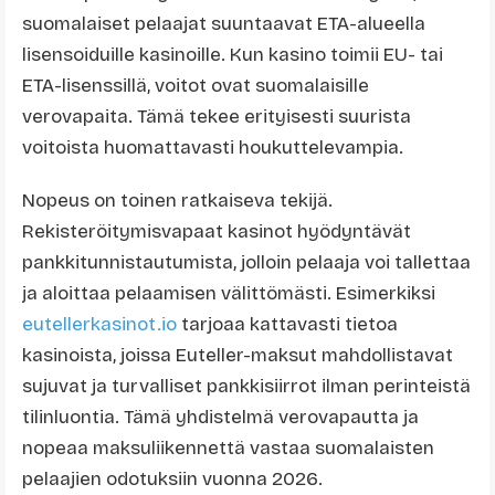
suomalaiset pelaajat suuntaavat ETA-alueella
lisensoiduille kasinoille. Kun kasino toimii EU- tai
ETA-lisenssillä, voitot ovat suomalaisille
verovapaita. Tämä tekee erityisesti suurista
voitoista huomattavasti houkuttelevampia.
Nopeus on toinen ratkaiseva tekijä.
Rekisteröitymisvapaat kasinot hyödyntävät
pankkitunnistautumista, jolloin pelaaja voi tallettaa
ja aloittaa pelaamisen välittömästi. Esimerkiksi
eutellerkasinot.io
tarjoaa kattavasti tietoa
kasinoista, joissa Euteller-maksut mahdollistavat
sujuvat ja turvalliset pankkisiirrot ilman perinteistä
tilinluontia. Tämä yhdistelmä verovapautta ja
nopeaa maksuliikennettä vastaa suomalaisten
pelaajien odotuksiin vuonna 2026.